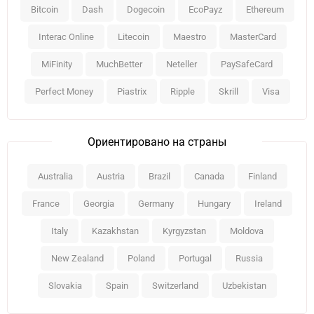
Bitcoin
Dash
Dogecoin
EcoPayz
Ethereum
Interac Online
Litecoin
Maestro
MasterCard
MiFinity
MuchBetter
Neteller
PaySafeCard
Perfect Money
Piastrix
Ripple
Skrill
Visa
Ориентировано на страны
Australia
Austria
Brazil
Canada
Finland
France
Georgia
Germany
Hungary
Ireland
Italy
Kazakhstan
Kyrgyzstan
Moldova
New Zealand
Poland
Portugal
Russia
Slovakia
Spain
Switzerland
Uzbekistan