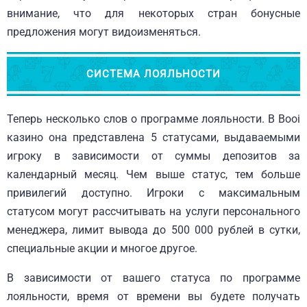
внимание, что для некоторых стран бонусные
предложения могут видоизменяться.
СИСТЕМА ЛОЯЛЬНОСТИ
Теперь несколько слов о программе лояльности. В Booi
казино она представлена 5 статусами, выдаваемыми
игроку в зависимости от суммы депозитов за
календарный месяц. Чем выше статус, тем больше
привилегий доступно. Игроки с максимальным
статусом могут рассчитывать на услуги персонального
менеджера, лимит вывода до 500 000 рублей в сутки,
специальные акции и многое другое.
В зависимости от вашего статуса по программе
лояльности, время от времени вы будете получать