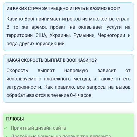
ИЗ КАКИХ СТРАН ЗАПРЕЩЕНО ИГРАТЬ В КАЗИНО BOOI?
Казино Booi принимает игроков из множества стран.
В то же время, проект не оказывает услуги на
территории США, Украины, Румынии, Черногории и
ряда других юрисдикций.
КАКАЯ СКОРОСТЬ ВЫПЛАТ В BOOI КАЗИНО?
Скорость выплат напрямую зависит от
используемого платежного метода, а также от его
загруженности. Как правило, все запросы на вывод
обрабатываются в течение 0-4 часов.
ПЛЮСЫ
Приятный дизайн сайта
Достойные бонусы на первые три депозита