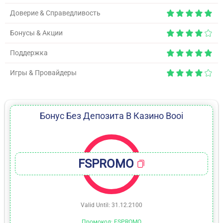
Доверие & Cправедливость
Бонусы & Акции
Поддержка
Игры & Провайдеры
Бонус Без Депозита В Казино Booi
FSPROMO
Valid Until: 31.12.2100
Промокод: FSPROMO