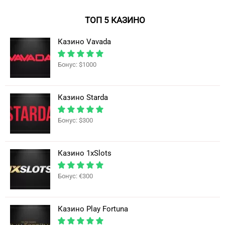
ТОП 5 КАЗИНО
Казино Vavada
Бонус: $1000
Казино Starda
Бонус: $300
Казино 1xSlots
Бонус: €300
Казино Play Fortuna