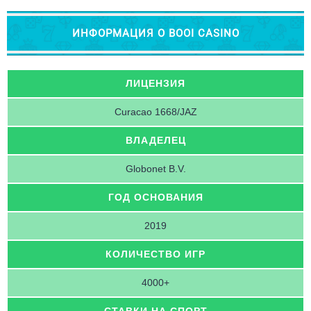
ИНФОРМАЦИЯ О BOOI CASINO
ЛИЦЕНЗИЯ
Curacao 1668/JAZ
ВЛАДЕЛЕЦ
Globonet B.V.
ГОД ОСНОВАНИЯ
2019
КОЛИЧЕСТВО ИГР
4000+
СТАВКИ НА СПОРТ