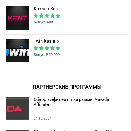
Казино Kent
Бонус: $400
1win Казино
Бонус: ₽50 000
ПАРТНЕРСКИЕ ПРОГРАММЫ
Обзор аффилейт программы Vavada
Affiliate
21.12.2021