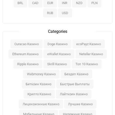
BRL
CAD
EUR
INR
NZD
PLN
RUB
USD
Categories
Curacao Казино
Doge Казино
ecoPayz Казино
Ethereum Казино
eWallet Казино
Neteller Казино
Ripple Казино
Skrill Казино
Топ 10 Казино
Webmoney Казино
Бездеп Казино
Биткоин Казино
Быстрые Выплаты
Крипто Казино
Лайткоин Казино
Лицензионные Казино
Лучшие Казино
Мобильные Казино
Надежные Казино