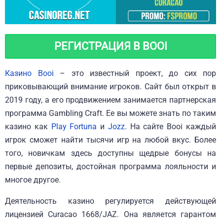
РЕГИСТРАЦИЯ В BOOI
Казино Booi
– это известный проект, до сих пор
приковывающий внимание игроков. Сайт был открыт в
2019 году, а его продвижением занимается партнерская
программа Gambling Craft. Ее вы можете знать по таким
казино как
Play Fortuna
и
Jozz
. На сайте Booi каждый
игрок сможет найти тысячи игр на любой вкус. Более
того, новичкам здесь доступны щедрые бонусы на
первые депозиты, достойная программа лояльности и
многое другое.
Деятельность казино регулируется действующей
лицензией Curacao 1668/JAZ. Она является гарантом