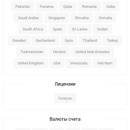
Pakistan
Panama
Qatar
Romania
Saba
Saudi Arabia
Singapore
Slovakia
Somalia
South Africa
Spain
Sri Lanka
Sudan
Sweden
Switzerland
Syria
Thailand
Turkey
Turkmenistan
Ukraine
United Arab Emirates
United Kingdom
USA
Venezuela
Viet Nam
Лицензии
Curaçao
Валюты счета