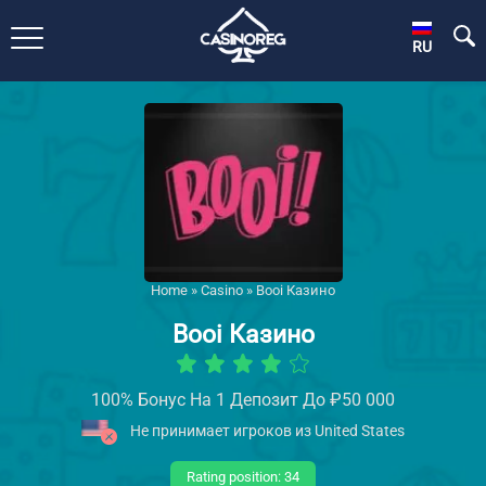
RU
Home
»
Casino
»
Booi Казино
Booi Казино
100% Бонус На 1 Депозит До ₽50 000
Не принимает игроков из United States
Rating position: 34