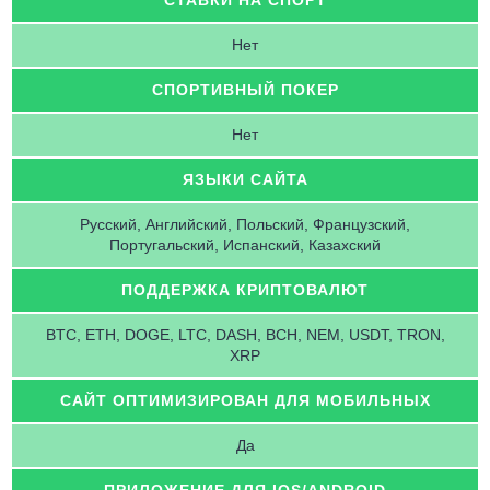
Нет
СПОРТИВНЫЙ ПОКЕР
Нет
ЯЗЫКИ САЙТА
Русский, Английский, Польский, Французский,
Португальский, Испанский, Казахский
ПОДДЕРЖКА КРИПТОВАЛЮТ
BTC, ETH, DOGE, LTC, DASH, BCH, NEM, USDT, TRON,
XRP
САЙТ ОПТИМИЗИРОВАН ДЛЯ МОБИЛЬНЫХ
Да
ПРИЛОЖЕНИЕ ДЛЯ IOS/ANDROID