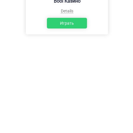
Booi Казино
Details
Играть