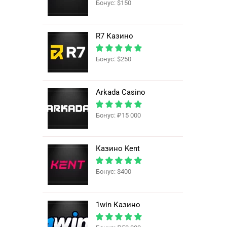
Бонус: $150
R7 Казино
Бонус: $250
Arkada Casino
Бонус: ₽15 000
Казино Kent
Бонус: $400
1win Казино