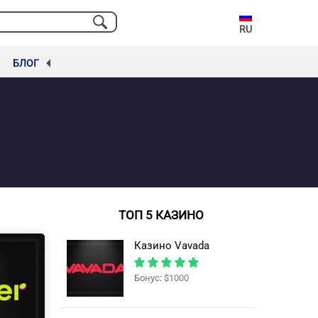
RU
БЛОГ
ТОП 5 КАЗИНО
Казино Vavada
Бонус: $1000