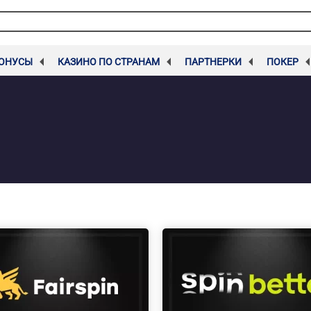
ОНУСЫ
КАЗИНО ПО СТРАНАМ
ПАРТНЕРКИ
ПОКЕР