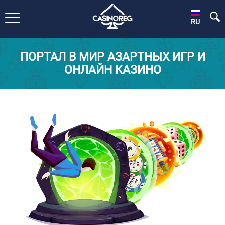
RU
ПОРТАЛ В МИР АЗАРТНЫХ ИГР И
ОНЛАЙН КАЗИНО