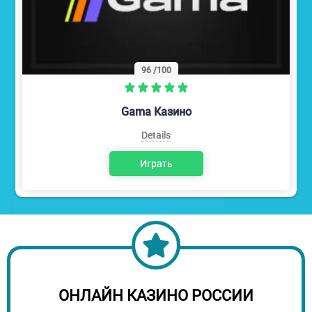
96
/100
Gama Казино
Details
Играть
ОНЛАЙН КАЗИНО РОССИИ