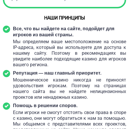
НАШИ ПРИНЦИПЫ
Все, что вы найдете на сайте, подойдет для
игроков из вашей страны.
Мы определяем ваше местоположение на основе
IP-адреса, который вы используете для доступа к
нашему сайту. Поэтому в рекомендациях вы
увидите наиболее подходящие казино для игроков
вашего региона.
Репутация — наш главный приоритет.
Мошенническое казино никогда не приносят
удовольствия игрокам. Поэтому на страницах
нашего сайта вы не найдете нелицензионных
проектов или ненадежных казино.
Помощь в решении споров.
Если игроки не смогут отстоять свои права в споре
с казино, они могут обратиться к нам за помощью.
Мы общаемся с представителями всех проектов,