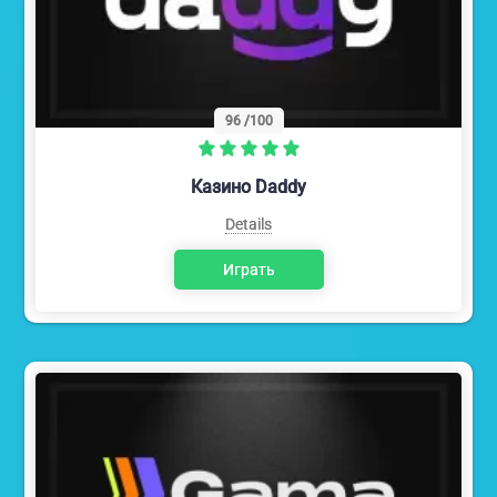
96
/100
Казино Daddy
Details
Играть