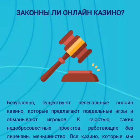
ЗАКОННЫ ЛИ ОНЛАЙН КАЗИНО?
Безусловно, существуют нелегальные онлайн
казино, которые предлагают поддельные игры и
обманывают игроков. К счастью, таких
недобросовестных проектов, работающих без
лицензии, меньшинство. Все казино, которые мы