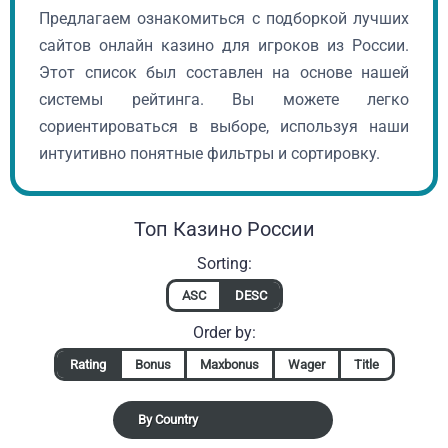
Предлагаем ознакомиться с подборкой лучших
сайтов онлайн казино для игроков из России.
Этот список был составлен на основе нашей
системы рейтинга. Вы можете легко
сориентироваться в выборе, используя наши
интуитивно понятные фильтры и сортировку.
Топ Казино России
Sorting:
ASC
DESC
Order by:
Rating
Bonus
Maxbonus
Wager
Title
By Country