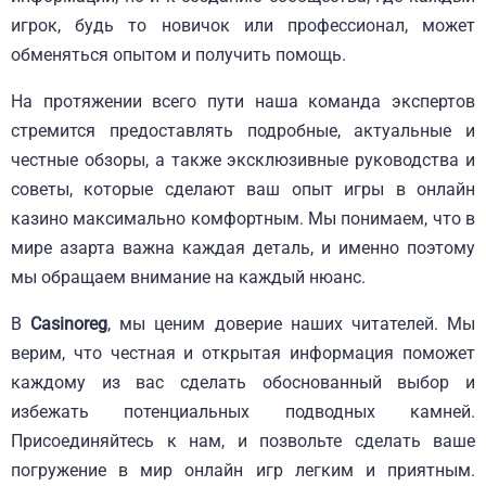
игрок, будь то новичок или профессионал, может
обменяться опытом и получить помощь.
На протяжении всего пути наша команда экспертов
стремится предоставлять подробные, актуальные и
честные обзоры, а также эксклюзивные руководства и
советы, которые сделают ваш опыт игры в онлайн
казино максимально комфортным. Мы понимаем, что в
мире азарта важна каждая деталь, и именно поэтому
мы обращаем внимание на каждый нюанс.
В
Casinoreg
, мы ценим доверие наших читателей. Мы
верим, что честная и открытая информация поможет
каждому из вас сделать обоснованный выбор и
избежать потенциальных подводных камней.
Присоединяйтесь к нам, и позвольте сделать ваше
погружение в мир онлайн игр легким и приятным.