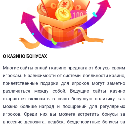
О КАЗИНО БОНУСАХ
Многие сайты онлайн казино предлагают бонусы своим
игрокам. В зависимости от системы лояльности казино,
приветственные подарки для игроков могут заметно
различаться между собой. Ведущие сайты казино
стараются включить в свою бонусную политику как
можно больше наград и поощрений для регулярных
игроков. Среди них вы можете встретить бонусы за
внесение депозита, кешбек, бездепозитные бонусы за