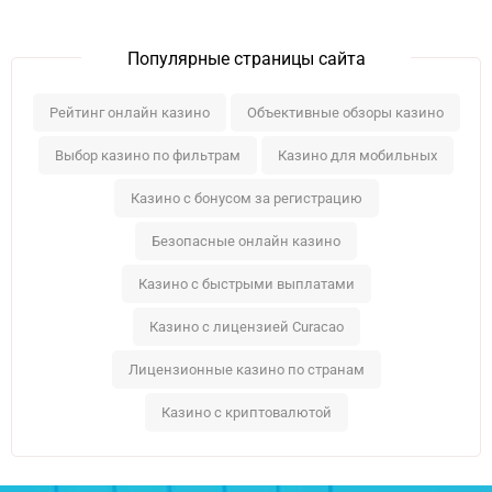
Популярные страницы сайта
Рейтинг онлайн казино
Объективные обзоры казино
Выбор казино по фильтрам
Казино для мобильных
Казино с бонусом за регистрацию
Безопасные онлайн казино
Казино с быстрыми выплатами
Казино с лицензией Curacao
Лицензионные казино по странам
Казино с криптовалютой