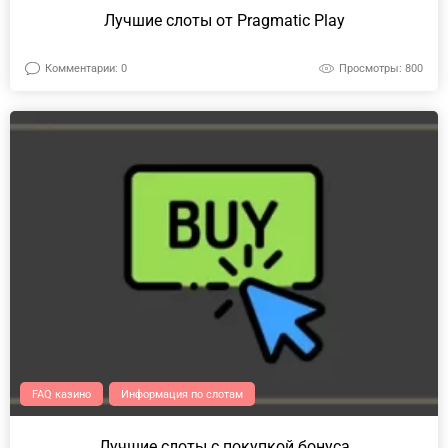
Лучшие слоты от Pragmatic Play
Комментарии: 0
Просмотры: 800
FAQ казино
Информация по слотам
Лучшие слоты с покупкой бонуса