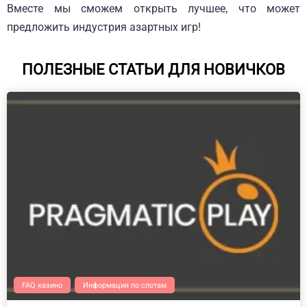
Вместе мы сможем открыть лучшее, что может
предложить индустрия азартных игр!
ПОЛЕЗНЫЕ СТАТЬИ ДЛЯ НОВИЧКОВ
FAQ казино
Информация по слотам