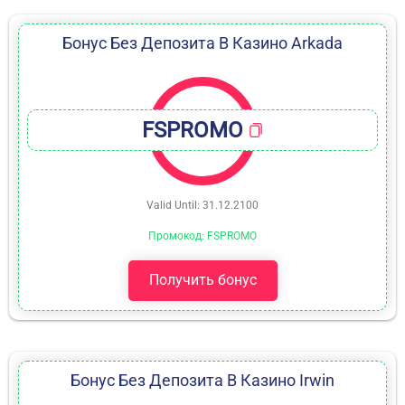
Бонус Без Депозита В Казино Arkada
FSPROMO
Valid Until: 31.12.2100
Промокод: FSPROMO
Получить бонус
Бонус Без Депозита В Казино Irwin