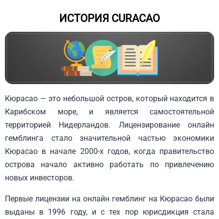
ИСТОРИЯ CURACAO
Кюрасао — это небольшой остров, который находится в
Карибском море, и является самостоятельной
территорией Нидерландов. Лицензирование онлайн
гемблинга стало значительной частью экономики
Кюрасао в начале 2000-х годов, когда правительство
острова начало активно работать по привлечению
новых инвесторов.
Первые лицензии на онлайн гемблинг на Кюрасао были
выданы в 1996 году, и с тех пор юрисдикция стала