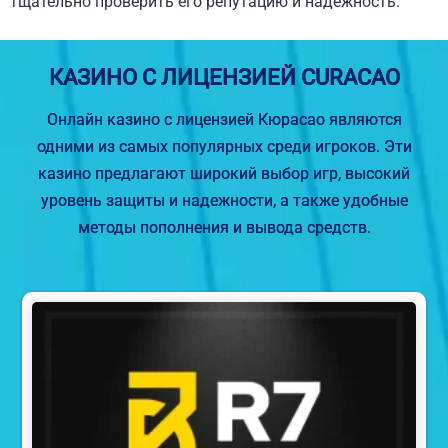
тщательно проверить его репутацию и надежность.
КАЗИНО С ЛИЦЕНЗИЕЙ CURACAO
Онлайн казино с лицензией Кюрасао являются
одними из самых популярных среди игроков. Эти
казино предлагают широкий выбор игр, высокий
уровень защиты и надежности, а также удобные
методы пополнения и вывода средств.