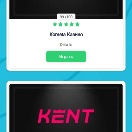
99
/100
Kometa Казино
Details
Играть