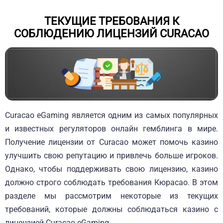
ТЕКУЩИЕ ТРЕБОВАНИЯ К
СОБЛЮДЕНИЮ ЛИЦЕНЗИЙ CURACAO
Curacao eGaming является одним из самых популярных
и известных регуляторов онлайн гемблинга в мире.
Получение лицензии от Curacao может помочь казино
улучшить свою репутацию и привлечь больше игроков.
Однако, чтобы поддерживать свою лицензию, казино
должно строго соблюдать требования Кюрасао. В этом
разделе мы рассмотрим некоторые из текущих
требований, которые должны соблюдаться казино с
лицензией Curacao eGaming.