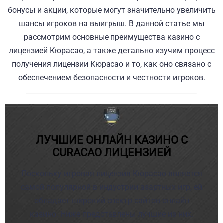
бонусы и акции, которые могут значительно увеличить
шансы игроков на выигрыш. В данной статье мы
рассмотрим основные преимущества казино с
лицензией Кюрасао, а также детально изучим процесс
получения лицензии Кюрасао и то, как оно связано с
обеспечением безопасности и честности игроков.
ЛУЧШИЕ ОНЛАЙН КАЗИНО С
CURACAO ЛИЦЕНЗИЕЙ
Поскольку игровая лицензия Кюрасао является
самой популярной в индустрии азартных игр, ей
обладает широкий спектр сайтов онлайн
казино. Ниже представлены лучшие из них.