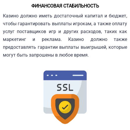
ФИНАНСОВАЯ СТАБИЛЬНОСТЬ
Казино должно иметь достаточный капитал и бюджет,
чтобы гарантировать выплаты игрокам, а также оплату
услуг поставщиков игр и других расходов, таких как
маркетинг и реклама. Казино должно также
предоставлять гарантии выплаты выигрышей, которые
могут быть запрошены в любое время.