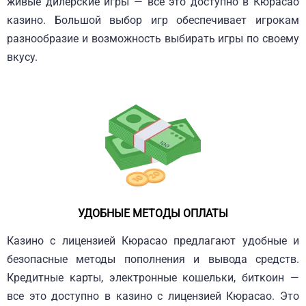
живые дилерские игры — все это доступно в Кюрасао
казино. Большой выбор игр обеспечивает игрокам
разнообразие и возможность выбирать игры по своему
вкусу.
УДОБНЫЕ МЕТОДЫ ОПЛАТЫ
Казино с лицензией Кюрасао предлагают удобные и
безопасные методы пополнения и вывода средств.
Кредитные карты, электронные кошельки, биткоин —
все это доступно в казино с лицензией Кюрасао. Это