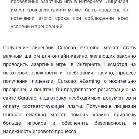
проведение азартных игр в Интернете. Лицензия
имеет срок действия и может быть продлена по
истечении этого срока при соблюдении всех
условий и требований.
Получение лицензии Curacao eGaming может стать
важным шагом для онлайн казино, желающих законно
проводить азартные игры в Интернете. Несмотря на
некоторые сложности и требования казино, процесс
получения лицензии Curacao eGaming относительно
прозрачен и понятен. Он предполагает регистрацию на
сайте Curacao, подготовку необходимых документов и
оплату соответствующей платы. Получение лицензии
Curacao eGaming может помочь казино привлечь
больше игроков и обеспечить безопасность и
надежность игрового процесса.