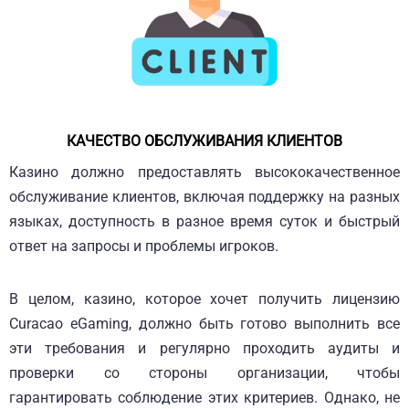
КАЧЕСТВО ОБСЛУЖИВАНИЯ КЛИЕНТОВ
Казино должно предоставлять высококачественное
обслуживание клиентов, включая поддержку на разных
языках, доступность в разное время суток и быстрый
ответ на запросы и проблемы игроков.
В целом, казино, которое хочет получить лицензию
Curacao eGaming, должно быть готово выполнить все
эти требования и регулярно проходить аудиты и
проверки со стороны организации, чтобы
гарантировать соблюдение этих критериев. Однако, не