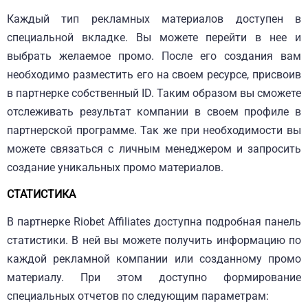
Каждый тип рекламных материалов доступен в
специальной вкладке. Вы можете перейти в нее и
выбрать желаемое промо. После его создания вам
необходимо разместить его на своем ресурсе, присвоив
в партнерке собственный ID. Таким образом вы сможете
отслеживать результат компании в своем профиле в
партнерской программе. Так же при необходимости вы
можете связаться с личным менеджером и запросить
создание уникальных промо материалов.
СТАТИСТИКА
В партнерке Riobet Affiliates доступна подробная панель
статистики. В ней вы можете получить информацию по
каждой рекламной компании или созданному промо
материалу. При этом доступно формирование
специальных отчетов по следующим параметрам: