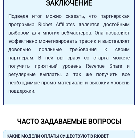
ЗАКЛЮЧЕНИЕ
Подведя итог можно сказать, что партнерская
программа Riobet Affiliates является достойным
выбором для многих вебмастеров. Она позволяет
эффективно монетизировать трафик и выставляет
довольно лояльные требования к своим
партнерам. В ней вы сразу со старта можете
получить приятный уровень Revenue Share и
регулярные выплаты, а так же получить все
необходимые промо материалы и высокий уровень
поддержки.
ЧАСТО ЗАДАВАЕМЫЕ ВОПРОСЫ
КАКИЕ МОДЕЛИ ОПЛАТЫ СУЩЕСТВУЮТ В RIOBET