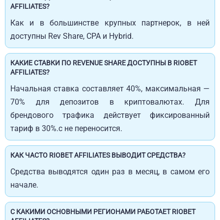
AFFILIATES?
Как и в большинстве крупных партнерок, в ней
доступны Rev Share, CPA и Hybrid.
КАКИЕ СТАВКИ ПО REVENUE SHARE ДОСТУПНЫ В RIOBET
AFFILIATES?
Начальная ставка составляет 40%, максимальная —
70% для депозитов в криптовалютах. Для
брендового трафика действует фиксированный
тариф в 30%.с не переносится.
КАК ЧАСТО RIOBET AFFILIATES ВЫВОДИТ СРЕДСТВА?
Средства выводятся один раз в месяц, в самом его
начале.
С КАКИМИ ОСНОВНЫМИ РЕГИОНАМИ РАБОТАЕТ RIOBET