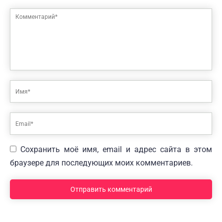
Сохранить моё имя, email и адрес сайта в этом
браузере для последующих моих комментариев.