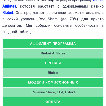
Affilates
, которая работает с одноименным казино
Riobet
. Она предлагает различные форматы оплаты, и
высокий уровень Rev Share (до 70%) для крипто
депозитов. Мы собрали основные особенности в
сводной таблице.
АФФИЛЕЙТ ПРОГРАММА
Riobet Affilates
БРЕНДЫ
Riobet
МОДЕЛИ КОМИССИОННЫХ
Revenue Share, CPA, Hybrid
ОПЛАТА