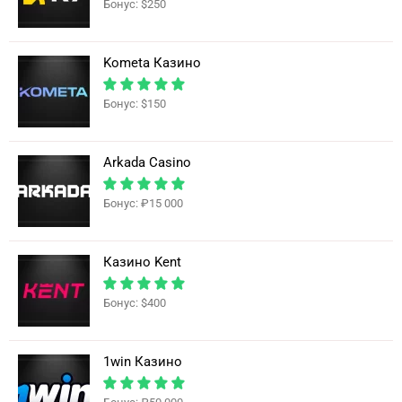
Бонус: $250
Kometa Казино
Бонус: $150
Arkada Casino
Бонус: ₽15 000
Казино Kent
Бонус: $400
1win Казино