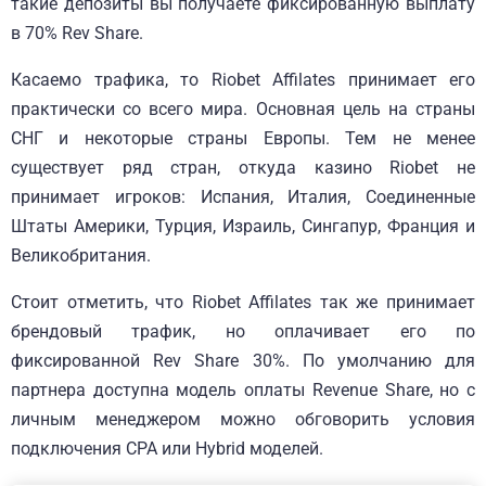
такие депозиты вы получаете фиксированную выплату
в 70% Rev Share.
Касаемо трафика, то Riobet Affilates принимает его
практически со всего мира. Основная цель на страны
СНГ и некоторые страны Европы. Тем не менее
существует ряд стран, откуда казино Riobet не
принимает игроков: Испания, Италия, Соединенные
Штаты Америки, Турция, Израиль, Сингапур, Франция и
Великобритания.
Стоит отметить, что Riobet Affilates так же принимает
брендовый трафик, но оплачивает его по
фиксированной Rev Share 30%. По умолчанию для
партнера доступна модель оплаты Revenue Share, но с
личным менеджером можно обговорить условия
подключения CPA или Hybrid моделей.