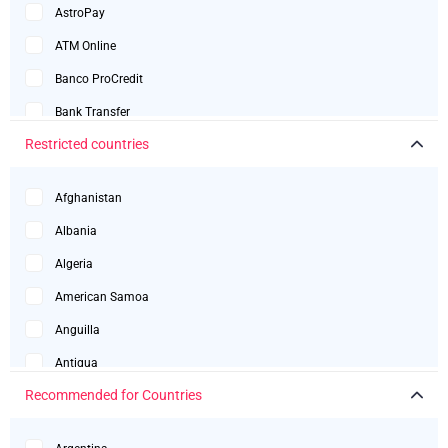
Alg
AstroPay
Banco Itau
All41Studios
ATM Online
Banco ProCredit
AllwaySpin
Banco ProCredit
Bancontact
Amatic
Bank Transfer
Bank Transfer
AmigoGaming
Restricted countries
Basic Attention Token
Banorte
Amusnet Interactive
Binance
Basic Attention Token
Afghanistan
Apollo Games
Binance Coin
Binance
Albania
Apparat
Binance Pay
Binance Coin
Algeria
ArrowsEdge
Bitcoin
Binance Pay
American Samoa
Aspect Gaming
Bitcoin Cash
Bitcoin
Anguilla
ATMOSFERA
Bitcoin gold
Bitcoin Cash
Antigua
Augustgaming
Bitshares
Bitcoin gold
Recommended for Countries
Argentina
Aurum
BNB
Bitshares
Aruba
Aurumsignature
Boleto