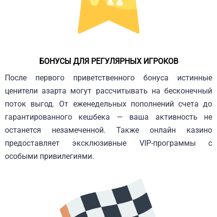
Turbogames
TVBet
Upgaming
Vela Gaming
БОНУСЫ ДЛЯ РЕГУЛЯРНЫХ ИГРОКОВ
Vibra
После первого приветственного бонуса истинные
ценители азарта могут рассчитывать на бесконечный
Virtual Tech
поток выгод. От еженедельных пополнений счета до
Vivo Gaming
гарантированного кешбека — ваша активность не
VR Casino
останется незамеченной. Также онлайн казино
Wazdan
предоставляет эксклюзивные VIP-программы с
We Are Casino
особыми привилегиями.
Win Fast
Winfinity
WorldMatch