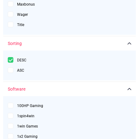
Maxbonus
Wager
Title
Sorting
DESC
ASC
Software
100HP Gaming
1spin4win
1win Games
1x2 Gaming