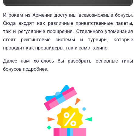
Snowborn Games
Игрокам из Армении доступны всевозможные бонусы.
Spade Gaming
Сюда входят как различные приветственные пакеты,
Spearhead
так и регулярные поощрения. Отдельного упоминания
Spiffbet
стоят рейтинговые системы и турниры, которые
проводят как провайдеры, так и само казино.
Spinmatic
Spinomenal
Далее нам хотелось бы разобрать основные типы
бонусов подробнее.
Spinon
SpinPlay
Spinthon
Spribe
Stakelogic
Sthlmgaming
Storm Gaming