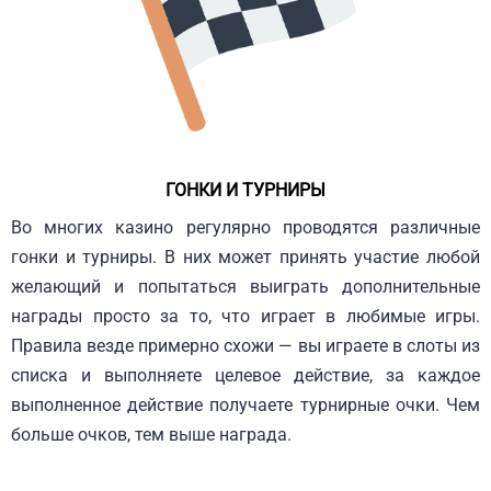
X Game
XProGaming
Yggdrasil
Yolted
Zeus Play
Zillion Games
ГОНКИ И ТУРНИРЫ
Zitro
Во многих казино регулярно проводятся различные
гонки и турниры. В них может принять участие любой
желающий и попытаться выиграть дополнительные
награды просто за то, что играет в любимые игры.
Правила везде примерно схожи — вы играете в слоты из
списка и выполняете целевое действие, за каждое
выполненное действие получаете турнирные очки. Чем
больше очков, тем выше награда.