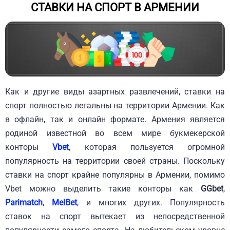
СТАВКИ НА СПОРТ В АРМЕНИИ
Как и другие виды азартных развлечений, ставки на
спорт полностью легальны на территории Армении. Как
в офлайн, так и онлайн формате. Армения является
родиной известной во всем мире букмекерской
конторы
Vbet
, которая пользуется огромной
популярность на территории своей страны. Поскольку
ставки на спорт крайне популярны в Армении, помимо
Vbet можно выделить такие конторы как
GGbet
,
Parimatch
,
MelBet
, и многих других. Популярность
ставок на спорт вытекает из непосредственной