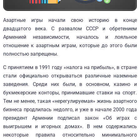
OXXO
Guatemala
Felixgaming
ISK
SticPay
p2p
Guernsey
Felt
JOD
Азартные игры начали свою историю в конце
Tether
PagoEfectivo
Guinea
двадцатого века. С развалом СССР и обретением
Fils Game
JPY
Tether on Ethereum
Papara
Арменией независимости, началось и лояльное
Guinea-Bissau
Flat Dog
KES
Tether on Tron
отношение к азартным играм, которые до этого были
Paxos
Guyana
Fortune Factory
KGS
Tinkoff
полностью запрещены.
Pay4Fun
Haiti
Four Leaf Gaming
KMF
TON
Paycos
С принятием в 1991 году «налога на прибыль», в стране
Heard Island and McDonald Islands
Foxium
KRW
TRON
стали официально открываться различные наземные
Payeer
Hong Kong
Fugaso
KWD
Tron Coin
заведения. Среди них были, в основном, казино и
PayGiga - Anında Banka Havalesi
Hungary
Funky Games
KZT
букмекерские конторы, принимавшие ставки на спорт.
TrueUSD
PayKasa
Iceland
Тем не менее, такая «нерегулируемая» жизнь азартного
G Games
LAK
Trustly
PaySafeCard
бизнеса продлилась недолго, и уже в начале 2000 года
Indonesia
Gacha Studios
LBP
UnionPay
PaySec
президент Армении подписал закон «Об играх с
Iran
Galaxsys
LINK
USD Coin
выигрышем и игорных домах». В нем содержались
Paytrust88
Iraq
Gamatron
LKR
VCreditos
некоторые правила относительно минимального
PayVision
Ireland