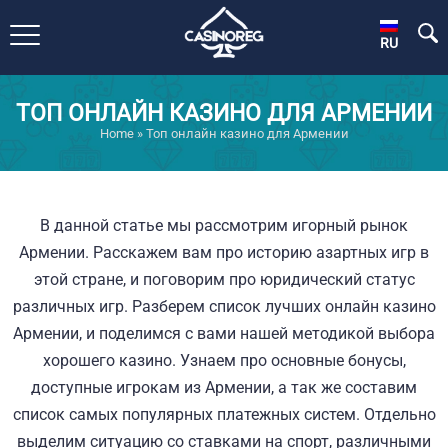
RU
ТОП ОНЛАЙН КАЗИНО ДЛЯ АРМЕНИИ
Home
»
Топ онлайн казино для Армении
В данной статье мы рассмотрим игорный рынок
Армении. Расскажем вам про историю азартных игр в
этой стране, и поговорим про юридический статус
различных игр. Разберем список лучших онлайн казино
Армении, и поделимся с вами нашей методикой выбора
хорошего казино. Узнаем про основные бонусы,
доступные игрокам из Армении, а так же составим
список самых популярных платежных систем. Отдельно
выделим ситуацию со ставками на спорт, различными