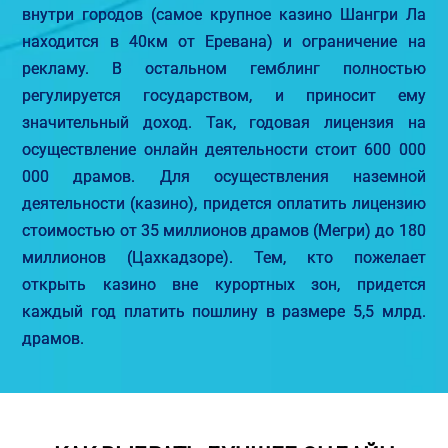
NIO
внутри городов (самое крупное казино Шангри Ла
Tether on Ethereum
Mauritania
Hacksaw Gaming
NOK
находится в 40км от Еревана) и ограничение на
Tether on Tron
Mauritius
рекламу. В остальном гемблинг полностью
Half Pixel
NPR
Tinkoff
регулируется государством, и приносит ему
Mayotte
Hammertime
NZD
TON
значительный доход. Так, годовая лицензия на
Mexico
High 5 Games
OMG
осуществление онлайн деятельности стоит 600 000
TRON
Micronesia
High Flyer games
OMR
000 драмов. Для осуществления наземной
Tron Coin
military bases and territories
Holle Games
PAB
деятельности (казино), придется оплатить лицензию
TrueUSD
Moldova
стоимостью от 35 миллионов драмов (Мегри) до 180
Hotrisegames
PEN
Trustly
миллионов (Цахкадзоре). Тем, кто пожелает
Montenegro
HungryBear
PHP
открыть казино вне курортных зон, придется
TrustPay
Montserrat
Iconic Gaming
PKR
каждый год платить пошлину в размере 5,5 млрд.
UnionPay
Mozambique
Igrosoft
PLN
драмов.
USD Coin
Myanmar
Inbet Games
PRB
VCreditos
Namibia
Indi Slots
PYG
Venus Point
Nauru
Infinity Dragon
QAR