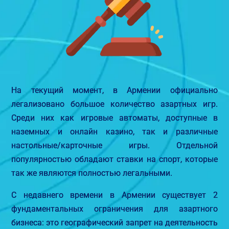
Sberbank Online
Laos
Ganapati
mLTC
Sberbank QR
Latvia
Genesis
MMK
SberPay
Lebanon
Genii
MNT
SBP
Liberia
Givme
MRU
Scotiabank
Libya
Gluck
MUR
Siru Mobile
На текущий момент, в Армении официально
Liechtenstein
GMW
MWK
легализовано большое количество азартных игр.
Skrill
Lithuania
Golden Coin
mXMR
Среди них как игровые автоматы, доступные в
SkyPay
Luxembourg
Golden Hero
MXN
наземных и онлайн казино, так и различные
Sofort
Macao
настольные/карточные игры. Отдельной
Golden Race
MYR
SpeI
популярностью обладают ставки на спорт, которые
Malawi
Golden Rock Studios
mZEC
так же являются полностью легальными.
Stellar
Malaysia
Gong Studio
MZN
SticPay
Mali
С недавнего времени в Армении существует 2
Green Jade
NAD
Telegram Wallet
фундаментальных ограничения для азартного
Malta
Groove
NGN
бизнеса: это географический запрет на деятельность
Tether
Martinique
Habanero