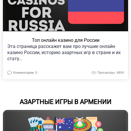
Fiji
EGT
GEL
PlatCore
Ukraine
Monero
Finland
Elbet
GHS
Privat24
Uzbekistan
Monetix Wallet
France
Electric Elephant
GMD
Qiwi
Venezuela
MoneySafe
French Guiana
ELK
GNF
Qtum
Viet Nam
Monobank
Топ онлайн казино для России
French Polynesia
Endorphina
GTQ
Rapid
Эта страница расскажет вам про лучшие онлайн
MuchBetter
Georgia
Espresson Games
HKD
казино России, историю азартных игр в стране и их
Ripple
Multibanco
стату…
Germany
Eurasian Gaming
HNL
Sberbank
Nem
Ghana
Evolution
HRK
SBP
Комментарии: 0
Просмотры: 6854
Neo
Gibraltar
EvoPlay
HTG
Sepa
Neosurf
Great Britain
EYECON
HUF
Skrill
Neteller
Greece
Ezugi
IDR
АЗАРТНЫЕ ИГРЫ В АРМЕНИИ
Sky Pay
Nordea Bank
Greenland
F*Bastards
INR
Sofort
OmiseGO
Guadeloupe
Fantasma
IQD
Steam
Otopay
Guam
Fazi
IRR
Stellar