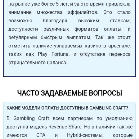
на рынке уже более 5 лет, и за это время привлекла
внимание множества аффилейтов. Это стало
возможно благодаря высоким ставкам,
доступности различных форматов оплаты, и
регулярным быстрым выплатам. Так же стоит
отметить наличие узнаваемых казино в арсенале,
таких как Play Fortuna, и отсутствие переноса
отрицательного баланса.
ЧАСТО ЗАДАВАЕМЫЕ ВОПРОСЫ
КАКИЕ МОДЕЛИ ОПЛАТЫ ДОСТУПНЫ В GAMBLING CRAFT?
В Gambling Craft всем партнерам по умолчанию
доступна модель Revenue Share. Но в наличии так же
имеются CPA и Hybrid-системы, которые