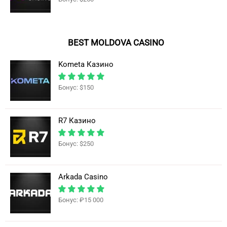
BEST MOLDOVA CASINO
Kometa Казино
Бонус: $150
R7 Казино
Бонус: $250
Arkada Casino
Бонус: ₽15 000