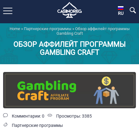
RU
Home
»
Партнерские программы
»
Обзор аффилейт программы
Gambling Craft
ОБЗОР АФФИЛЕЙТ ПРОГРАММЫ
GAMBLING CRAFT
Комментарии: 0
Просмотры: 3385
Партнерские программы