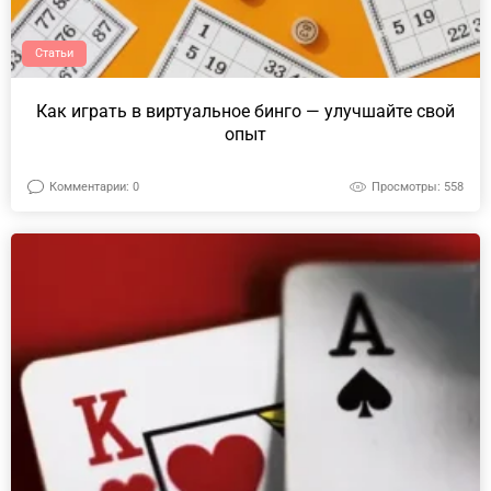
Статьи
Как играть в виртуальное бинго — улучшайте свой
опыт
Комментарии: 0
Просмотры: 558