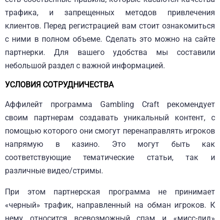
трафика, и запрещенных методов привлечения
клиентов. Перед регистрацией вам стоит ознакомиться
с ними в полном объеме. Сделать это можно на сайте
партнерки. Для вашего удобства мы составили
небольшой раздел с важной информацией.
УСЛОВИЯ СОТРУДНИЧЕСТВА
Аффилейт программа Gambling Craft рекомендует
своим партнерам создавать уникальный контент, с
помощью которого они смогут перенаправлять игроков
напрямую в казино. Это могут быть как
соответствующие тематические статьи, так и
различные видео/стримы.
При этом партнерская программа не принимает
«черный» трафик, направленный на обман игроков. К
нему относится всевозможный спам и «мисс-лид»