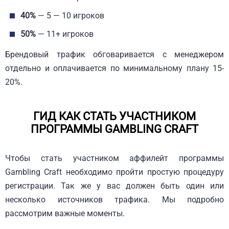
40%
— 5 — 10 игроков
50%
— 11+ игроков
Брендовый трафик обговаривается с менеджером
отдельно и оплачивается по минимальному плану 15-
20%.
ГИД КАК СТАТЬ УЧАСТНИКОМ
ПРОГРАММЫ GAMBLING CRAFT
Чтобы стать участником аффилейт программы
Gambling Craft необходимо пройти простую процедуру
регистрации. Так же у вас должен быть один или
несколько источников трафика. Мы подробно
рассмотрим важные моменты.