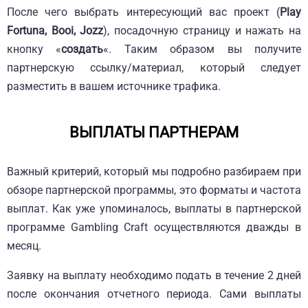
После чего выбрать интересующий вас проект (
Play
Fortuna, Booi, Jozz
), посадочную страницу и нажать на
кнопку «
создать
«. Таким образом вы получите
партнерскую ссылку/материал, который следует
разместить в вашем источнике трафика.
ВЫПЛАТЫ ПАРТНЕРАМ
Важный критерий, который мы подробно разбираем при
обзоре партнерской программы, это форматы и частота
выплат. Как уже упоминалось, выплаты в партнерской
программе Gambling Craft осуществляются дважды в
месяц.
Заявку на выплату необходимо подать в течение 2 дней
после окончания отчетного периода. Сами выплаты