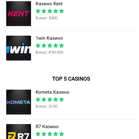
Казино Kent
Бонус: $400
1win Казино
Бонус: ₽50 000
TOP 5 CASINOS
Kometa Казино
Бонус: $150
R7 Казино