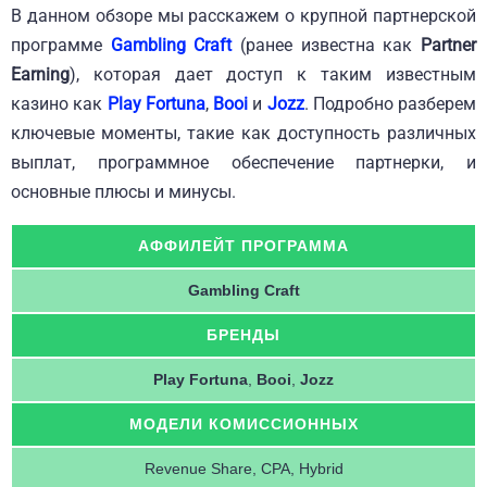
В данном обзоре мы расскажем о крупной партнерской
программе
Gambling Craft
(ранее известна как
Partner
Earning
), которая дает доступ к таким известным
казино как
Play Fortuna
,
Booi
и
Jozz
. Подробно разберем
ключевые моменты, такие как доступность различных
выплат, программное обеспечение партнерки, и
основные плюсы и минусы.
АФФИЛЕЙТ ПРОГРАММА
Gambling Craft
БРЕНДЫ
Play Fortuna
,
Booi
,
Jozz
МОДЕЛИ КОМИССИОННЫХ
Revenue Share, CPA, Hybrid