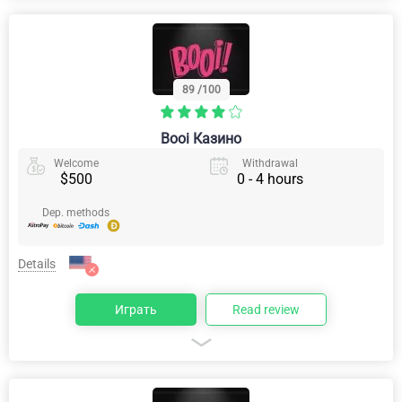
89
/100
Booi Казино
Welcome
Withdrawal
$500
0 - 4 hours
Dep. methods
Details
Играть
Read review