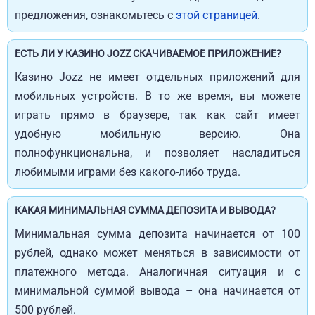
предложения, ознакомьтесь с
этой страницей
.
ЕСТЬ ЛИ У КАЗИНО JOZZ СКАЧИВАЕМОЕ ПРИЛОЖЕНИЕ?
Казино Jozz не имеет отдельных приложений для
мобильных устройств. В то же время, вы можете
играть прямо в браузере, так как сайт имеет
удобную мобильную версию. Она
полнофункциональна, и позволяет насладиться
любимыми играми без какого-либо труда.
КАКАЯ МИНИМАЛЬНАЯ СУММА ДЕПОЗИТА И ВЫВОДА?
Минимальная сумма депозита начинается от 100
рублей, однако может меняться в зависимости от
платежного метода. Аналогичная ситуация и с
минимальной суммой вывода – она начинается от
500 рублей.