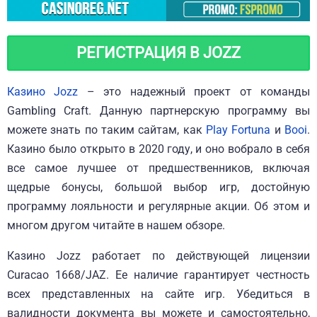
РЕГИСТРАЦИЯ В JOZZ
Казино Jozz
– это надежный проект от команды
Gambling Craft. Данную партнерскую программу вы
можете знать по таким сайтам, как
Play Fortuna
и
Booi
.
Казино было открыто в 2020 году, и оно вобрало в себя
все самое лучшее от предшественников, включая
щедрые бонусы, большой выбор игр, достойную
программу лояльности и регулярные акции. Об этом и
многом другом читайте в нашем обзоре.
Казино Jozz работает по действующей лицензии
Curacao 1668/JAZ. Ее наличие гарантирует честность
всех представленных на сайте игр. Убедиться в
валидности документа вы можете и самостоятельно,