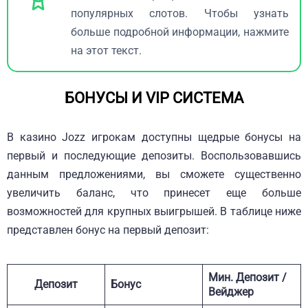
популярных слотов. Чтобы узнать
больше подробной информации, нажмите
на этот текст.
БОНУСЫ И VIP СИСТЕМА
В казино Jozz игрокам доступны щедрые бонусы на
первый и последующие депозиты. Воспользовавшись
данным предложениями, вы сможете существенно
увеличить баланс, что принесет еще больше
возможностей для крупных выигрышей. В таблице ниже
представлен бонус на первый депозит:
Мин. Депозит /
Депозит
Бонус
Вейджер