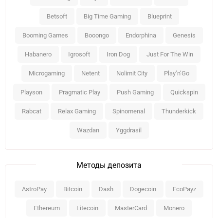
Betsoft
Big Time Gaming
Blueprint
Booming Games
Booongo
Endorphina
Genesis
Habanero
Igrosoft
Iron Dog
Just For The Win
Microgaming
Netent
Nolimit City
Play’n’Go
Playson
Pragmatic Play
Push Gaming
Quickspin
Rabcat
Relax Gaming
Spinomenal
Thunderkick
Wazdan
Yggdrasil
Методы депозита
AstroPay
Bitcoin
Dash
Dogecoin
EcoPayz
Ethereum
Litecoin
MasterCard
Monero