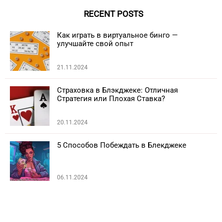
RECENT POSTS
Как играть в виртуальное бинго —
улучшайте свой опыт
21.11.2024
Страховка в Блэкджеке: Отличная
Стратегия или Плохая Ставка?
20.11.2024
5 Способов Побеждать в Блекджеке
06.11.2024