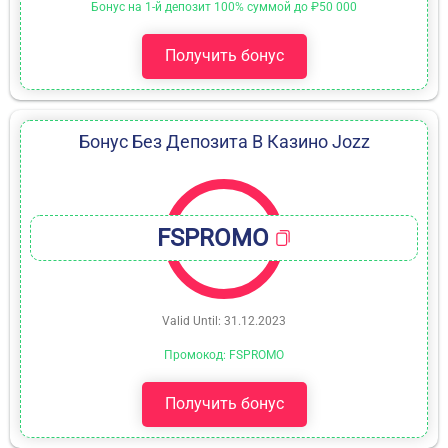
Бонус на 1-й депозит 100% суммой до ₽50 000
Получить бонус
Бонус Без Депозита В Казино Jozz
FSPROMO
Valid Until: 31.12.2023
Промокод: FSPROMO
Получить бонус