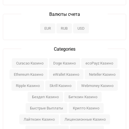
Валюты счета
EUR
RUB
USD
Categories
Curacao Казино
Doge Казино
ecoPayz Казино
Ethereum Казино
eWallet Казино
Neteller Казино
Ripple Казино
Skrill Казино
Webmoney Казино
Бездеп Казино
Биткоин Казино
Быстрые Выплаты
Крипто Казино
Лайткоин Казино
Лицензионные Казино