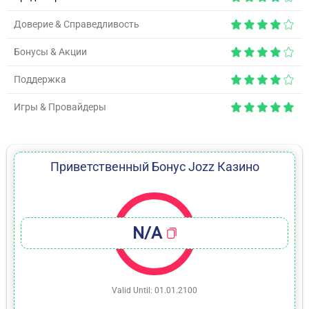
Доверие & Cправедливость
Бонусы & Акции
Поддержка
Игры & Провайдеры
Приветственный Бонус Jozz Казино
N/A
Valid Until: 01.01.2100