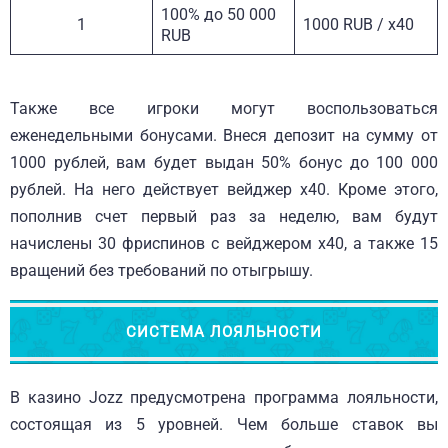
100% до 50 000
1
1000 RUB / x40
RUB
Также все игроки могут воспользоваться
еженедельными бонусами. Внеся депозит на сумму от
1000 рублей, вам будет выдан 50% бонус до 100 000
рублей. На него действует вейджер х40. Кроме этого,
пополнив счет первый раз за неделю, вам будут
начислены 30 фриспинов с вейджером х40, а также 15
вращений без требований по отыгрышу.
СИСТЕМА ЛОЯЛЬНОСТИ
В казино Jozz предусмотрена программа лояльности,
состоящая из 5 уровней. Чем больше ставок вы