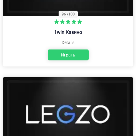
96
/100
1win Казино
Details
Играть