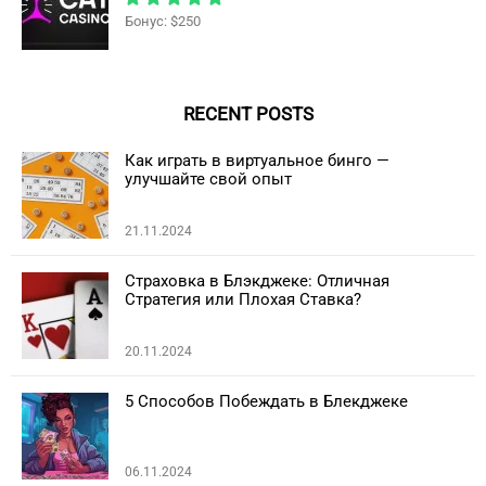
Бонус: $250
RECENT POSTS
Как играть в виртуальное бинго —
улучшайте свой опыт
21.11.2024
Страховка в Блэкджеке: Отличная
Стратегия или Плохая Ставка?
20.11.2024
5 Способов Побеждать в Блекджеке
06.11.2024