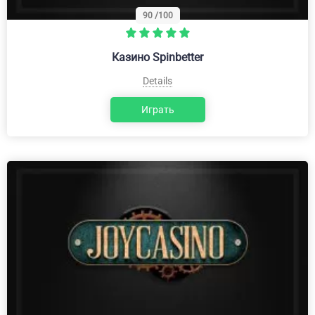
90
/100
Казино Spinbetter
Details
Играть