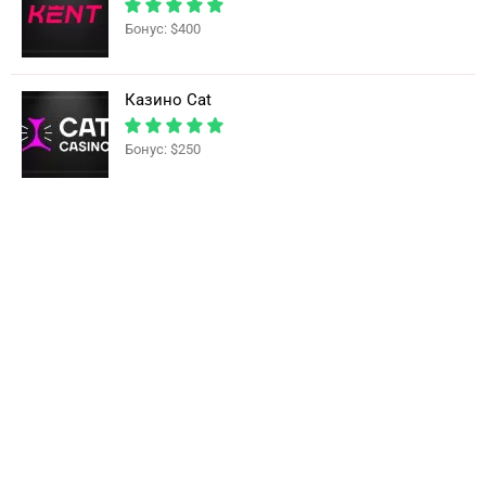
Бонус: $400
Казино Cat
Бонус: $250