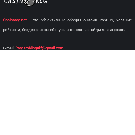
Casinoreg.net
- это объективные обзоры онлайн казино, честные
рейтинги, бездепозитны ебонусы и полезные гайды для игроков.
E-mail:
Progamblingaff@gmail.com
Топ Онлайн Казино
Казино по странам
R7 Казино
Казино для России
1xSlots Казино
Казино для Казахстана
PlayFortuna Казино
Казино Для Украины
Vavada Казино
Казино для Беларуси
Riobet Казино
Казино Для Армении