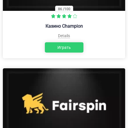
86
/100
Казино Champion
Details
Играть