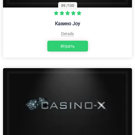
89
/100
Казино Joy
Details
Играть