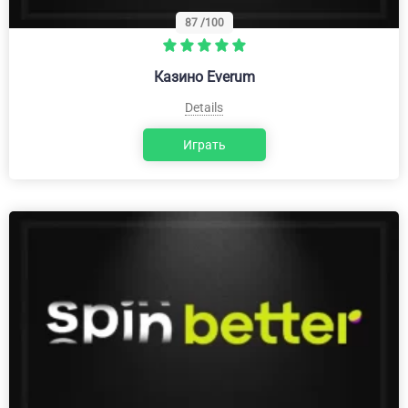
87
/100
Казино Everum
Details
Играть