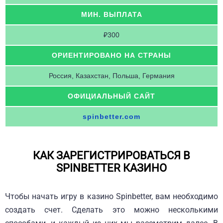
МИН. ВЫПЛАТА
₽300
ОРИЕНТИРОВАНО НА СТРАНЫ
Россия, Казахстан, Польша, Германия
ОФИЦИАЛЬНЫЙ САЙТ
spinbetter.com
КАК ЗАРЕГИСТРИРОВАТЬСЯ В
SPINBETTER КАЗИНО
Чтобы начать игру в казино Spinbetter, вам необходимо
создать счет. Сделать это можно несколькими