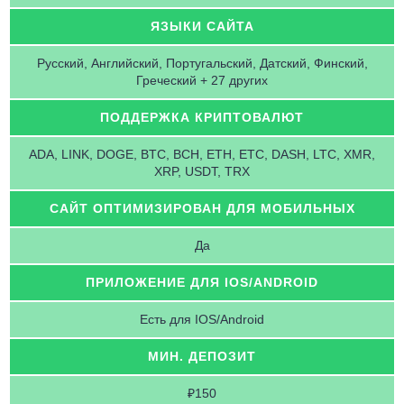
ЯЗЫКИ САЙТА
Русский, Английский, Португальский, Датский, Финский,
Греческий + 27 других
ПОДДЕРЖКА КРИПТОВАЛЮТ
ADA, LINK, DOGE, BTC, BCH, ETH, ETC, DASH, LTC, XMR,
XRP, USDT, TRX
САЙТ ОПТИМИЗИРОВАН ДЛЯ МОБИЛЬНЫХ
Да
ПРИЛОЖЕНИЕ ДЛЯ IOS/ANDROID
Есть для IOS/Android
МИН. ДЕПОЗИТ
₽150