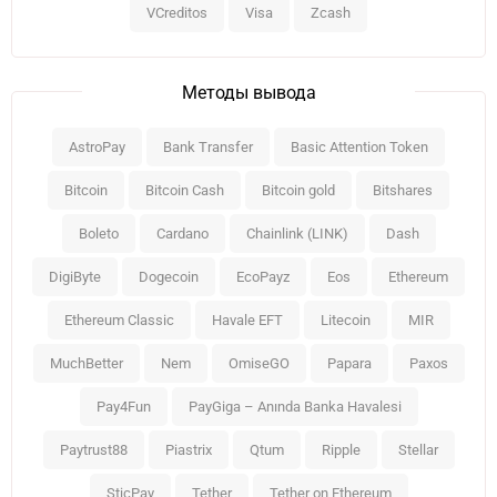
VCreditos
Visa
Zcash
Методы вывода
AstroPay
Bank Transfer
Basic Attention Token
Bitcoin
Bitcoin Cash
Bitcoin gold
Bitshares
Boleto
Cardano
Chainlink (LINK)
Dash
DigiByte
Dogecoin
EcoPayz
Eos
Ethereum
Ethereum Classic
Havale EFT
Litecoin
MIR
MuchBetter
Nem
OmiseGO
Papara
Paxos
Pay4Fun
PayGiga – Anında Banka Havalesi
Paytrust88
Piastrix
Qtum
Ripple
Stellar
SticPay
Tether
Tether on Ethereum