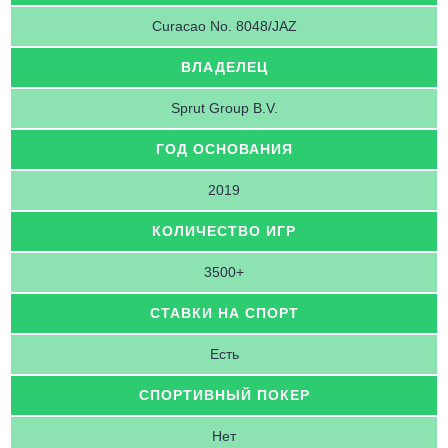
Curacao No. 8048/JAZ
ВЛАДЕЛЕЦ
Sprut Group B.V.
ГОД ОСНОВАНИЯ
2019
КОЛИЧЕСТВО ИГР
3500+
СТАВКИ НА СПОРТ
Есть
СПОРТИВНЫЙ ПОКЕР
Нет