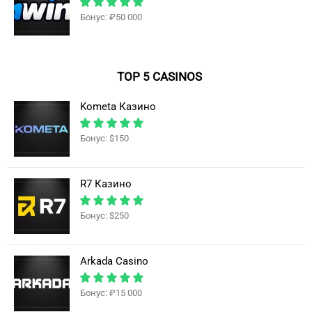
Бонус: ₽50 000
TOP 5 CASINOS
Kometa Казино
Бонус: $150
R7 Казино
Бонус: $250
Arkada Casino
Бонус: ₽15 000