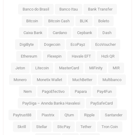
Banco do Brasil
Banco Itau
Bank Transfer
Bitcoin
Bitcoin Cash
BLIK
Boleto
Caixa Bank
Cardano
Cepbank
Dash
DigiByte
Dogecoin
EcoPayz
EcoVoucher
Ethereum
Flexepin
Havale EFT
Hızlı QR
Jeton
Litecoin
MasterCard
MiFinity
MIR
Monero
Monetix Wallet
MuchBetter
Multibanco
Nem
PagoEfectivo
Papara
Pay4Fun
PayGiga – Anında Banka Havalesi
PaySafeCard
Paytrust88
Piastrix
Qtum
Ripple
Santander
Skrill
Stellar
SticPay
Tether
Tron Coin