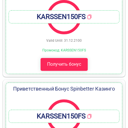
KARSSEN150FS
Valid Until: 31.12.2100
Промокод: KARSSEN150FS
Получить бонус
Приветственный Бонус Spinbetter Казинго
KARSSEN150FS