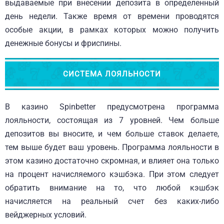
выдаваемые при внесении депозита в определенный
день недели. Также время от времени проводятся
особые акции, в рамках которых можно получить
денежные бонусы и фриспины.
СИСТЕМА ЛОЯЛЬНОСТИ
В казино Spinbetter предусмотрена программа
лояльности, состоящая из 7 уровней. Чем больше
депозитов вы вносите, и чем больше ставок делаете,
тем выше будет ваш уровень. Программа лояльности в
этом казино достаточно скромная, и влияет она только
на процент начисляемого кэшбэка. При этом следует
обратить внимание на то, что любой кэшбэк
начисляется на реальный счет без каких-либо
вейджерных условий.