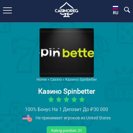
RU
Home
»
Casino
»
Казино Spinbetter
Казино Spinbetter
100% Бонус На 1 Депозит До ₽30 000
Не принимает игроков из United States
Rating position: 31