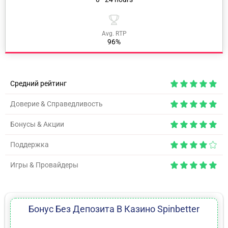
Avg. RTP
96%
Средний рейтинг
Доверие & Cправедливость
Бонусы & Акции
Поддержка
Игры & Провайдеры
Бонус Без Депозита В Казино Spinbetter