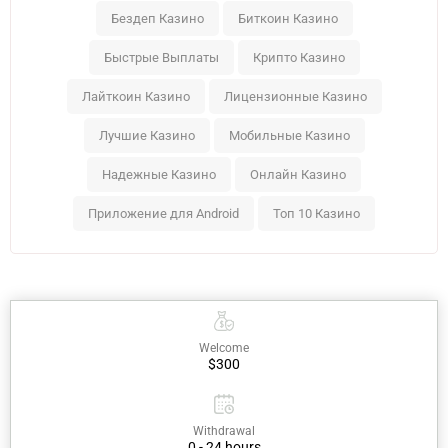
Бездеп Казино
Биткоин Казино
Быстрые Выплаты
Крипто Казино
Лайткоин Казино
Лицензионные Казино
Лучшие Казино
Мобильные Казино
Надежные Казино
Онлайн Казино
Приложение для Android
Топ 10 Казино
Welcome
$300
Withdrawal
0 - 24 hours