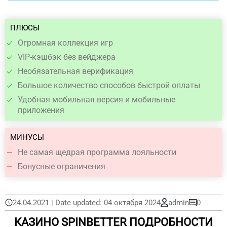
ПЛЮСЫ
Огромная коллекция игр
VIP-кэшбэк без вейджера
Необязательная верификация
Большое количество способов быстрой оплаты
Удобная мобильная версия и мобильные
приложения
МИНУСЫ
Не самая щедрая программа лояльности
Бонусные ограничения
24.04.2021 | Date updated: 04 октября 2024
admin
0
КАЗИНО SPINBETTER ПОДРОБНОСТИ