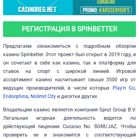
РЕГИСТРАЦИЯ В SPINBETTER
Предлагаем ознакомиться с подробным обзором
казино Spinbetter. Этот проект был открыт в 2019 году, и
он сочетает в себе как казино, так и платформу для
ставок на спорт с широкой линией. Игровой
ассортимент казино насчитывает свыше 3500 игр от
ведущих производителей, в числе которых
Play’n Go
,
Endorphina
,
Nolimit City
и десятки других.
Владельцем казино является компания Sprut Group B.V.
Легальная игорная деятельность ведется по
действующей лицензии Cucarao No. 8048/JAZ. Чтобы
проверить ее и знакомится с соответствующей