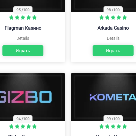
95
/100
98
/100
Flagman Казино
Arkada Casino
Details
Details
Играть
Играть
94
/100
99
/100