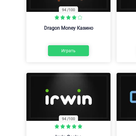
94
/100
Dragon Money Казино
Играть
94
/100