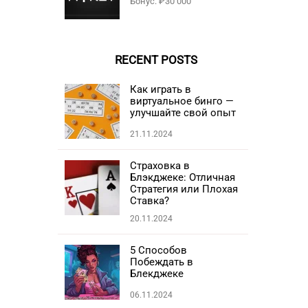
Бонус: ₽30 000
RECENT POSTS
Как играть в
виртуальное бинго —
улучшайте свой опыт
21.11.2024
Страховка в
Блэкджеке: Отличная
Стратегия или Плохая
Ставка?
20.11.2024
5 Способов
Побеждать в
Блекджеке
06.11.2024