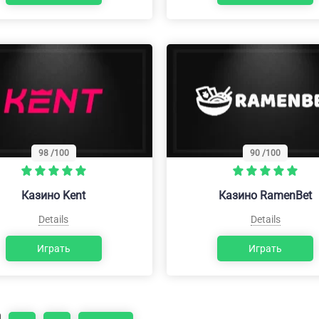
98
/100
90
/100
Казино Kent
Казино RamenBet
Details
Details
Играть
Играть