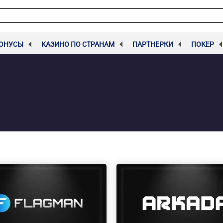
ОНУСЫ
КАЗИНО ПО СТРАНАМ
ПАРТНЕРКИ
ПОКЕР