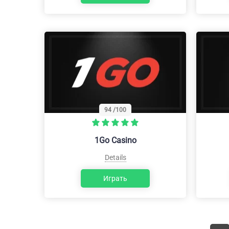
94
/100
1Go Casino
Details
Играть