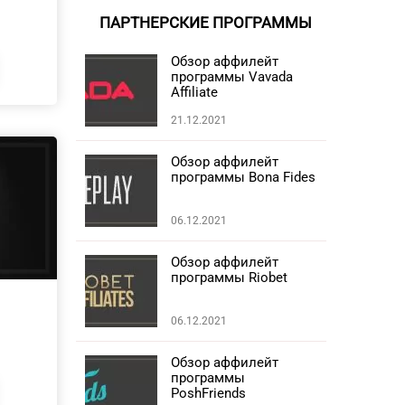
ПАРТНЕРСКИЕ ПРОГРАММЫ
Обзор аффилейт
программы Vavada
Affiliate
21.12.2021
Обзор аффилейт
программы Bona Fides
06.12.2021
Обзор аффилейт
программы Riobet
06.12.2021
Обзор аффилейт
программы
PoshFriends