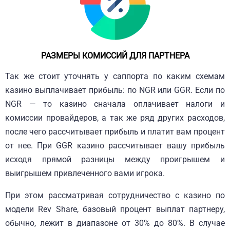
РАЗМЕРЫ КОМИССИЙ ДЛЯ ПАРТНЕРА
Так же стоит уточнять у саппорта по каким схемам
казино выплачивает прибыль: по NGR или GGR. Если по
NGR — то казино сначала оплачивает налоги и
комиссии провайдеров, а так же ряд других расходов,
после чего рассчитывает прибыль и платит вам процент
от нее. При GGR казино рассчитывает вашу прибыль
исходя прямой разницы между проигрышем и
выигрышем привлеченного вами игрока.
При этом рассматривая сотрудничество с казино по
модели Rev Share, базовый процент выплат партнеру,
обычно, лежит в диапазоне от 30% до 80%. В случае