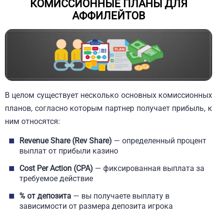
КОМИССИОННЫЕ ПЛАНЫ ДЛЯ
АФФИЛЕЙТОВ
В целом существует несколько основных комиссионных
планов, согласно которым партнер получает прибыль, к
ним относятся:
Revenue Share (Rev Share)
— определенный процент
выплат от прибыли казино
Cost Per Action (CPA)
— фиксированная выплата за
требуемое действие
% от депозита
— вы получаете выплату в
зависимости от размера депозита игрока