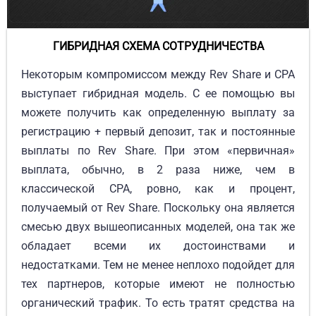
ГИБРИДНАЯ СХЕМА СОТРУДНИЧЕСТВА
Некоторым компромиссом между Rev Share и CPA
выступает гибридная модель. С ее помощью вы
можете получить как определенную выплату за
регистрацию + первый депозит, так и постоянные
выплаты по Rev Share. При этом «первичная»
выплата, обычно, в 2 раза ниже, чем в
классической CPA, ровно, как и процент,
получаемый от Rev Share. Поскольку она является
смесью двух вышеописанных моделей, она так же
обладает всеми их достоинствами и
недостатками. Тем не менее неплохо подойдет для
тех партнеров, которые имеют не полностью
органический трафик. То есть тратят средства на