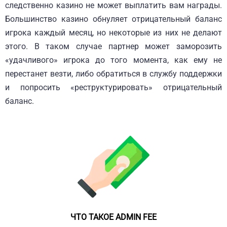
следственно казино не может выплатить вам награды.
Большинство казино обнуляет отрицательный баланс
игрока каждый месяц, но некоторые из них не делают
этого. В таком случае партнер может заморозить
«удачливого» игрока до того момента, как ему не
перестанет везти, либо обратиться в службу поддержки
и попросить «реструктурировать» отрицательный
баланс.
ЧТО ТАКОЕ ADMIN FEE