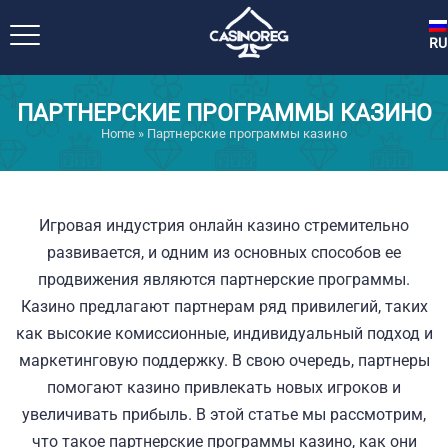
RU
ПАРТНЕРСКИЕ ПРОГРАММЫ КАЗИНО
Home
»
Партнерские программы казино
Игровая индустрия онлайн казино стремительно
развивается, и одним из основных способов ее
продвижения являются партнерские программы.
Казино предлагают партнерам ряд привилегий, таких
как высокие комиссионные, индивидуальный подход и
маркетинговую поддержку. В свою очередь, партнеры
помогают казино привлекать новых игроков и
увеличивать прибыль. В этой статье мы рассмотрим,
что такое партнерские программы казино, как они