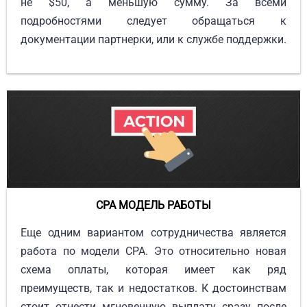
не $50, а меньшую сумму. За всеми
подробностями следует обращаться к
документации партнерки, или к службе поддержки.
CPA МОДЕЛЬ РАБОТЫ
Еще одним вариантом сотрудничества является
работа по модели CPA. Это относительно новая
схема оплаты, которая имеет как ряд
преимуществ, так и недостатков. К достоинствам
стоит отнести мгновенную выплату сразу после