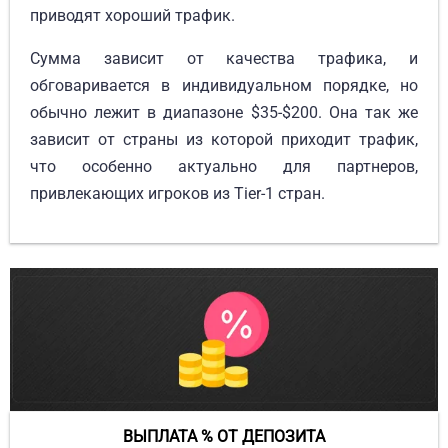
приводят хороший трафик.
Сумма зависит от качества трафика, и
обговаривается в индивидуальном порядке, но
обычно лежит в диапазоне $35-$200. Она так же
зависит от страны из которой приходит трафик,
что особенно актуально для партнеров,
привлекающих игроков из Tier-1 стран.
ВЫПЛАТА % ОТ ДЕПОЗИТА