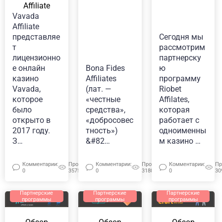
Affiliate
Vavada
Affiliate
представляе
Сегодня мы
т
рассмотрим
лицензионно
партнерску
е онлайн
Bona Fides
ю
казино
Affiliates
программу
Vavada,
(лат. —
Riobet
которое
«честные
Affilates,
было
средства»,
которая
открыто в
«добросовес
работает с
2017 году.
тность»)
одноименны
З…
&#82…
м казино …
Комментарии:
Просмотры:
Комментарии:
Просмотры:
Комментарии:
Пр
0
3575
0
3180
0
30
Партнерские
Партнерские
Партнерские
программы
программы
программы