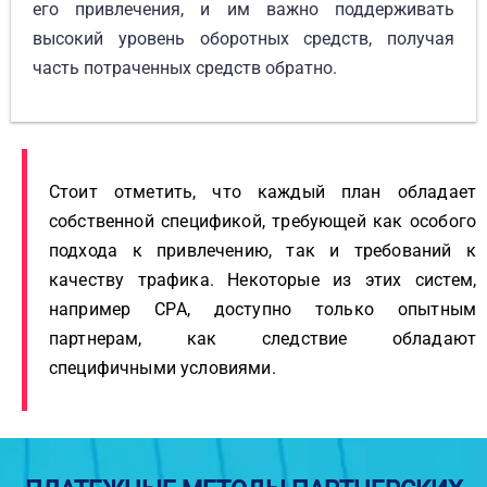
его привлечения, и им важно поддерживать
высокий уровень оборотных средств, получая
часть потраченных средств обратно.
Стоит отметить, что каждый план обладает
собственной спецификой, требующей как особого
подхода к привлечению, так и требований к
качеству трафика. Некоторые из этих систем,
например CPA, доступно только опытным
партнерам, как следствие обладают
специфичными условиями.