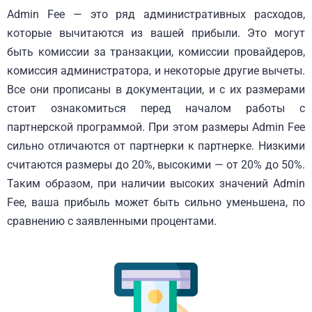
Admin Fee — это ряд административных расходов,
которые вычитаются из вашей прибыли. Это могут
быть комиссии за транзакции, комиссии провайдеров,
комиссия администратора, и некоторые другие вычеты.
Все они прописаны в документации, и с их размерами
стоит ознакомиться перед началом работы с
партнерской программой. При этом размеры Admin Fee
сильно отличаются от партнерки к партнерке. Низкими
считаются размеры до 20%, высокими — от 20% до 50%.
Таким образом, при наличии высоких значений Admin
Fee, ваша прибыль может быть сильно уменьшена, по
сравнению с заявленными процентами.