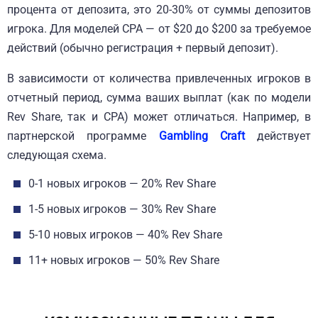
процента от депозита, это 20-30% от суммы депозитов
игрока. Для моделей CPA — от $20 до $200 за требуемое
действий (обычно регистрация + первый депозит).
В зависимости от количества привлеченных игроков в
отчетный период, сумма ваших выплат (как по модели
Rev Share, так и CPA) может отличаться. Например, в
партнерской программе
Gambling Craft
действует
следующая схема.
0-1 новых игроков — 20% Rev Share
1-5 новых игроков — 30% Rev Share
5-10 новых игроков — 40% Rev Share
11+ новых игроков — 50% Rev Share