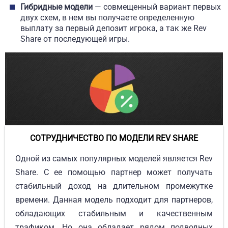
Гибридные модели
— совмещенный вариант первых
двух схем, в нем вы получаете определенную
выплату за первый депозит игрока, а так же Rev
Share от последующей игры.
СОТРУДНИЧЕСТВО ПО МОДЕЛИ REV SHARE
Одной из самых популярных моделей является Rev
Share. С ее помощью партнер может получать
стабильный доход на длительном промежутке
времени. Данная модель подходит для партнеров,
обладающих стабильным и качественным
трафиком. Но она обладает рядом подводных