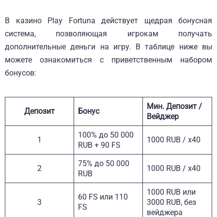
В казино Play Fortuna действует щедрая бонусная
система, позволяющая игрокам получать
дополнительные деньги на игру. В таблице ниже вы
можете ознакомиться с приветственным набором
бонусов:
Мин. Депозит /
Депозит
Бонус
Вейджер
100% до 50 000
1
1000 RUB / x40
RUB + 90 FS
75% до 50 000
2
1000 RUB / x40
RUB
1000 RUB или
60 FS или 110
3
3000 RUB, без
FS
вейджера