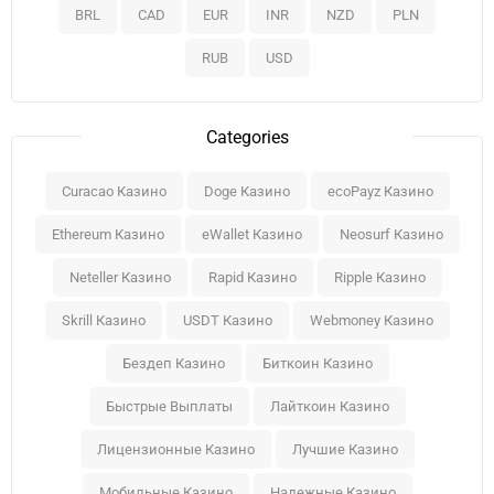
BRL
CAD
EUR
INR
NZD
PLN
RUB
USD
Categories
Curacao Казино
Doge Казино
ecoPayz Казино
Ethereum Казино
eWallet Казино
Neosurf Казино
Neteller Казино
Rapid Казино
Ripple Казино
Skrill Казино
USDT Казино
Webmoney Казино
Бездеп Казино
Биткоин Казино
Быстрые Выплаты
Лайткоин Казино
Лицензионные Казино
Лучшие Казино
Мобильные Казино
Надежные Казино