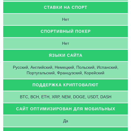
СТАВКИ НА СПОРТ
Нет
СПОРТИВНЫЙ ПОКЕР
Нет
ЯЗЫКИ САЙТА
Русский, Английский, Немецкий, Польский, Испанский,
Португальский, Французский, Корейский
ПОДДЕРЖКА КРИПТОВАЛЮТ
BTC, BCH, ETH, XRP, NEM, DOGE, USDT, DASH
САЙТ ОПТИМИЗИРОВАН ДЛЯ МОБИЛЬНЫХ
Да