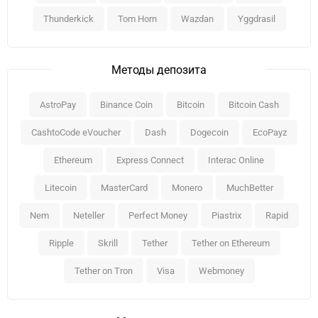
Thunderkick
Tom Horn
Wazdan
Yggdrasil
Методы депозита
AstroPay
Binance Coin
Bitcoin
Bitcoin Cash
CashtoCode eVoucher
Dash
Dogecoin
EcoPayz
Ethereum
Express Connect
Interac Online
Litecoin
MasterCard
Monero
MuchBetter
Nem
Neteller
Perfect Money
Piastrix
Rapid
Ripple
Skrill
Tether
Tether on Ethereum
Tether on Tron
Visa
Webmoney