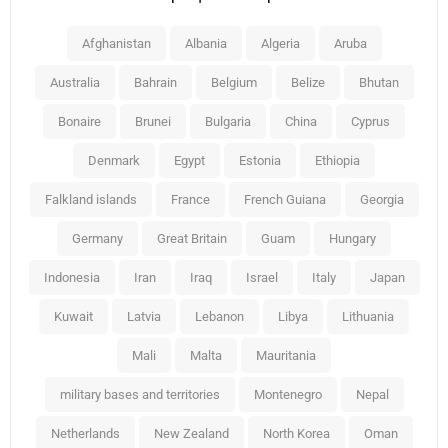
Afghanistan
Albania
Algeria
Aruba
Australia
Bahrain
Belgium
Belize
Bhutan
Bonaire
Brunei
Bulgaria
China
Cyprus
Denmark
Egypt
Estonia
Ethiopia
Falkland islands
France
French Guiana
Georgia
Germany
Great Britain
Guam
Hungary
Indonesia
Iran
Iraq
Israel
Italy
Japan
Kuwait
Latvia
Lebanon
Libya
Lithuania
Mali
Malta
Mauritania
military bases and territories
Montenegro
Nepal
Netherlands
New Zealand
North Korea
Oman