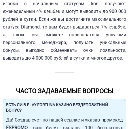
игроки с начальным статусом Iron получают
еженедельный 4% кэшбэк и могут выводить до 900 000
рублей в сутки. Если же вы достигните максимального
статуса Diamond, то вам будет выдаваться 7% кэшбэк,
а также вы сможете пользоваться услугами
персонального менеджера, получать уникальные
бонусы, выгодно обменивать очки лояльности,
выводить до 4 000 000 рублей в сутки и многое другое.
ЧАСТО ЗАДАВАЕМЫЕ ВОПРОСЫ
ЕСТЬ ЛИ В PLAY FORTUNA КАЗИНО БЕЗДЕПОЗИТНЫЙ
БОНУС?
Да! Создав счет по нашей ссылке и указав промокод
FSPROMO
, вам будут выданы 100 бесплатных