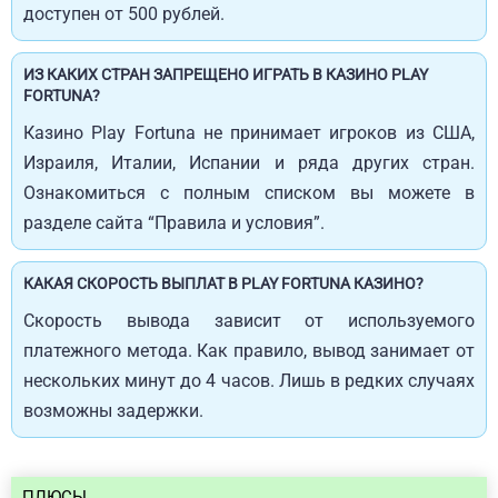
доступен от 500 рублей.
ИЗ КАКИХ СТРАН ЗАПРЕЩЕНО ИГРАТЬ В КАЗИНО PLAY
FORTUNA?
Казино Play Fortuna не принимает игроков из США,
Израиля, Италии, Испании и ряда других стран.
Ознакомиться с полным списком вы можете в
разделе сайта “Правила и условия”.
КАКАЯ СКОРОСТЬ ВЫПЛАТ В PLAY FORTUNA КАЗИНО?
Скорость вывода зависит от используемого
платежного метода. Как правило, вывод занимает от
нескольких минут до 4 часов. Лишь в редких случаях
возможны задержки.
ПЛЮСЫ