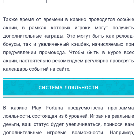
Также время от времени в казино проводятся особые
акции, в рамках которых игроки могут получить
дополнительные награды. Это могут быть как релоад-
бонусы, так и увеличенный кэшбэк, начисляемых при
предъявлении промокода. Чтобы быть в курсе всех
акций, настоятельно рекомендуем регулярно проверять
календарь событий на сайте.
СИСТЕМА ЛОЯЛЬНОСТИ
В казино Play Fortuna предусмотрена программа
лояльности, состоящая из 6 уровней. Играя на реальные
деньги, ваш статус будет увеличиваться, принося вам
дополнительные игровые возможности. Например,