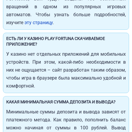
вращений в одном из популярных игровых
автоматов. Чтобы узнать больше подробностей,
изучите
эту страницу
.
ЕСТЬ ЛИ У КАЗИНО PLAY FORTUNA СКАЧИВАЕМОЕ
ПРИЛОЖЕНИЕ?
У казино нет отдельных приложений для мобильных
устройств. При этом, какой-либо необходимости в
них не ощущается – сайт разработан таким образом,
чтобы игра в браузере была максимально удобной и
комфортной.
КАКАЯ МИНИМАЛЬНАЯ СУММА ДЕПОЗИТА И ВЫВОДА?
Минимальные суммы депозита и вывода зависят от
платежного метода. Как правило, пополнить баланс
можно начиная от суммы в 100 рублей. Вывод