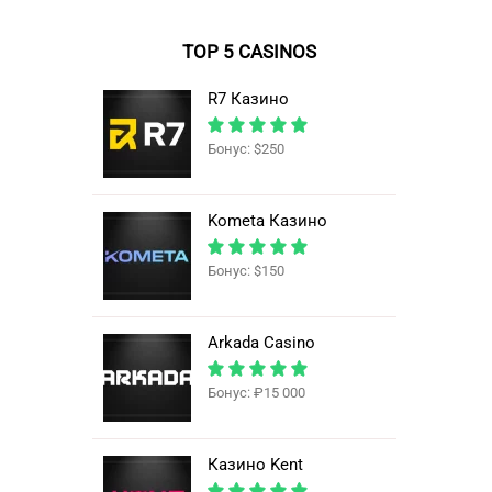
TOP 5 CASINOS
R7 Казино
Бонус: $250
Kometa Казино
Бонус: $150
Arkada Casino
Бонус: ₽15 000
Казино Kent