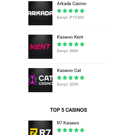
Arkada Casino
Бонус: ₽15 000
Казино Kent
Бонус: $400
Казино Cat
Бонус: $250
TOP 5 CASINOS
R7 Казино