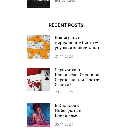
Бонус: $250
RECENT POSTS
Как играть в
виртуальное бинго —
улучшайте свой опыт
21.11.2024
Страховка в
Блэкджеке: Отличная
Стратегия или Плохая
Ставка?
20.11.2024
5 Способов
Побеждать в
Блекджеке
06.11.2024