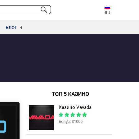
RU
БЛОГ
ТОП 5 КАЗИНО
Казино Vavada
Бонус: $1000