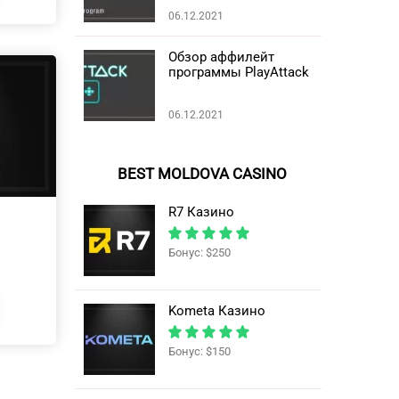
06.12.2021
Обзор аффилейт
программы PlayAttack
06.12.2021
BEST MOLDOVA CASINO
R7 Казино
Бонус: $250
Kometa Казино
Бонус: $150