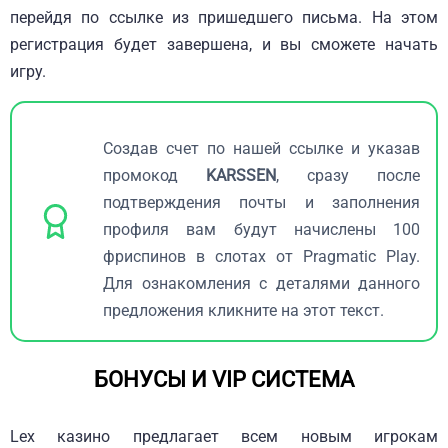
перейдя по ссылке из пришедшего письма. На этом
регистрация будет завершена, и вы сможете начать
игру.
Создав счет по нашей ссылке и указав
промокод
KARSSEN
, сразу после
подтверждения почты и заполнения
профиля вам будут начислены 100
фриспинов в слотах от Pragmatic Play.
Для ознакомления с деталями данного
предложения кликните на этот текст.
БОНУСЫ И VIP СИСТЕМА
Lex казино предлагает всем новым игрокам