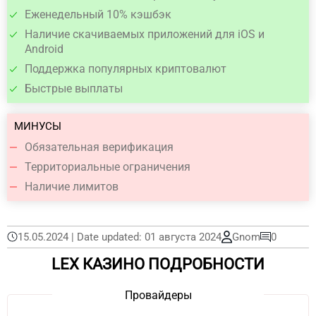
Еженедельный 10% кэшбэк
Наличие скачиваемых приложений для iOS и
Android
Поддержка популярных криптовалют
Быстрые выплаты
МИНУСЫ
Обязательная верификация
Территориальные ограничения
Наличие лимитов
15.05.2024 | Date updated: 01 августа 2024
Gnom
0
LEX КАЗИНО ПОДРОБНОСТИ
Провайдеры