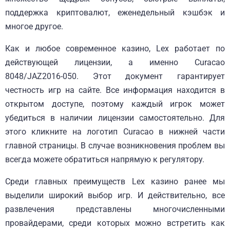
поддержка криптовалют, еженедельный кэшбэк и
многое другое.
Как и любое современное казино, Lex работает по
действующей лицензии, а именно Curacao
8048/JAZ2016-050. Этот документ гарантирует
честность игр на сайте. Все информация находится в
открытом доступе, поэтому каждый игрок может
убедиться в наличии лицензии самостоятельно. Для
этого кликните на логотип Curacao в нижней части
главной страницы. В случае возникновения проблем вы
всегда можете обратиться напрямую к регулятору.
Среди главных преимуществ Lex казино ранее мы
выделили широкий выбор игр. И действительно, все
развлечения представлены многочисленными
провайдерами, среди которых можно встретить как