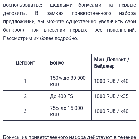
воспользоваться щедрыми бонусами на первые
депозиты. В рамках приветственного набора
предложений, вы можете существенно увеличить свой
банкролл при внесении первых трех пополнений.
Рассмотрим их более подробно.
Мин. Депозит /
Депозит
Бонус
Вейджер
150% до 30 000
1
1000 RUB / x40
RUB
2
До 400 FS
1000 RUB / x35
75% до 15 000
3
1000 RUB / x40
RUB
Бонусы из приветственного набора действуют в течение