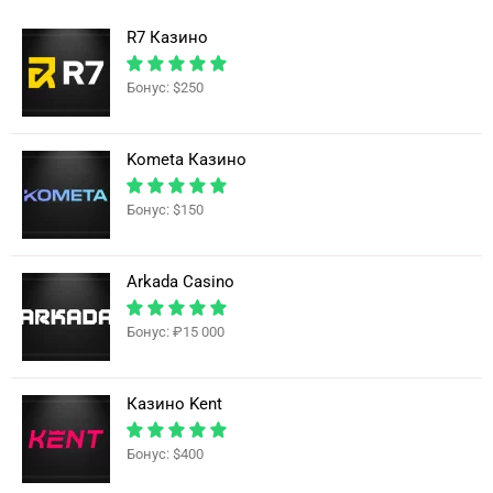
R7 Казино
Бонус: $250
Kometa Казино
Бонус: $150
Arkada Casino
Бонус: ₽15 000
Казино Kent
Бонус: $400