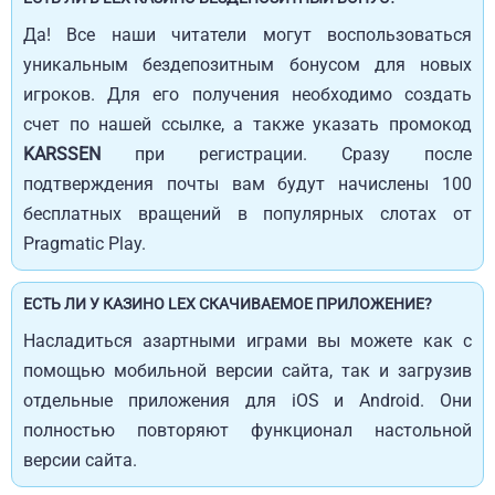
Да! Все наши читатели могут воспользоваться
уникальным бездепозитным бонусом для новых
игроков. Для его получения необходимо создать
счет по нашей ссылке, а также указать промокод
KARSSEN
при регистрации. Сразу после
подтверждения почты вам будут начислены 100
бесплатных вращений в популярных слотах от
Pragmatic Play.
ЕСТЬ ЛИ У КАЗИНО LEX СКАЧИВАЕМОЕ ПРИЛОЖЕНИЕ?
Насладиться азартными играми вы можете как с
помощью мобильной версии сайта, так и загрузив
отдельные приложения для iOS и Android. Они
полностью повторяют функционал настольной
версии сайта.