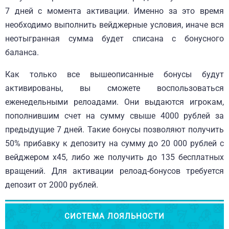
7 дней с момента активации. Именно за это время
необходимо выполнить вейджерные условия, иначе вся
неотыгранная сумма будет списана с бонусного
баланса.
Как только все вышеописанные бонусы будут
активированы, вы сможете воспользоваться
еженедельными релоадами. Они выдаются игрокам,
пополнившим счет на сумму свыше 4000 рублей за
предыдущие 7 дней. Такие бонусы позволяют получить
50% прибавку к депозиту на сумму до 20 000 рублей с
вейджером х45, либо же получить до 135 бесплатных
вращений. Для активации релоад-бонусов требуется
депозит от 2000 рублей.
СИСТЕМА ЛОЯЛЬНОСТИ