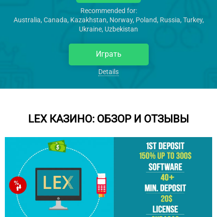
Recommended for:
Australia
,
Canada
,
Kazakhstan
,
Norway
,
Poland
,
Russia
,
Turkey
,
Ukraine
,
Uzbekistan
Играть
Details
LEX КАЗИНО: ОБЗОР И ОТЗЫВЫ