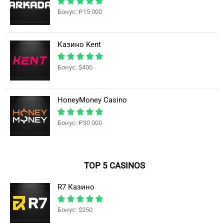
Бонус: ₽15 000
Казино Kent
Бонус: $400
HoneyMoney Casino
Бонус: ₽30 000
TOP 5 CASINOS
R7 Казино
Бонус: $250