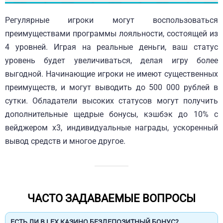
Регулярные игроки могут воспользоваться
преимуществами программы лояльности, состоящей из
4 уровней. Играя на реальные деньги, ваш статус
уровень будет увеличиваться, делая игру более
выгодной. Начинающие игроки не имеют существенных
преимуществ, и могут выводить до 500 000 рублей в
сутки. Обладатели высоких статусов могут получить
дополнительные щедрые бонусы, кэшбэк до 10% с
вейджером х3, индивидуальные награды, ускоренный
вывод средств и многое другое.
ЧАСТО ЗАДАВАЕМЫЕ ВОПРОСЫ
ЕСТЬ ЛИ В LEX КАЗИНО БЕЗДЕПОЗИТНЫЙ БОНУС?