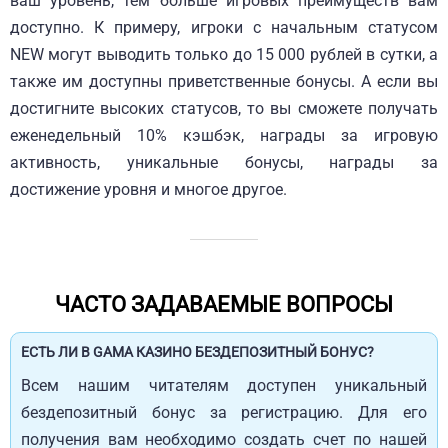
ваш уровень, тем больше игровых преимуществ вам
доступно. К примеру, игроки с начальным статусом
NEW могут выводить только до 15 000 рублей в сутки, а
также им доступны приветственные бонусы. А если вы
достигните высоких статусов, то вы сможете получать
еженедельный 10% кэшбэк, награды за игровую
активность, уникальные бонусы, награды за
достижение уровня и многое другое.
ЧАСТО ЗАДАВАЕМЫЕ ВОПРОСЫ
ЕСТЬ ЛИ В GAMA КАЗИНО БЕЗДЕПОЗИТНЫЙ БОНУС?
Всем нашим читателям доступен уникальный
бездепозитный бонус за регистрацию. Для его
получения вам необходимо создать счет по нашей