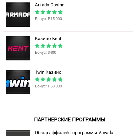
Arkada Casino
Бонус: ₽15 000
Казино Kent
Бонус: $400
1win Казино
Бонус: ₽50 000
ПАРТНЕРСКИЕ ПРОГРАММЫ
Обзор аффилейт программы Vavada