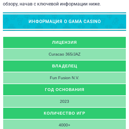
обзору, начав с ключевой информации ниже.
ИНФОРМАЦИЯ О GAMA CASINO
ЛИЦЕНЗИЯ
Curacao 365/JAZ
ВЛАДЕЛЕЦ
Fun Fusion N.V.
ГОД ОСНОВАНИЯ
2023
КОЛИЧЕСТВО ИГР
4000+