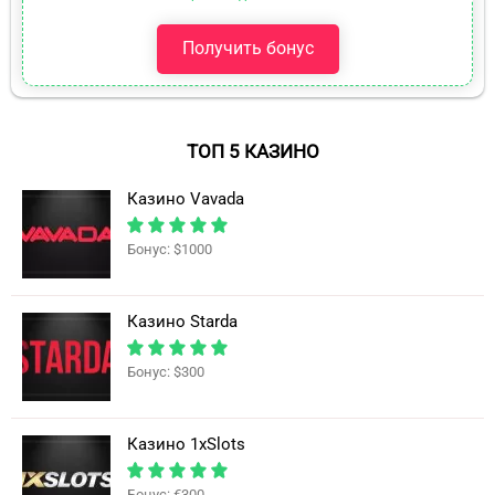
Получить бонус
ТОП 5 КАЗИНО
Казино Vavada
Бонус: $1000
Казино Starda
Бонус: $300
Казино 1xSlots
Бонус: €300