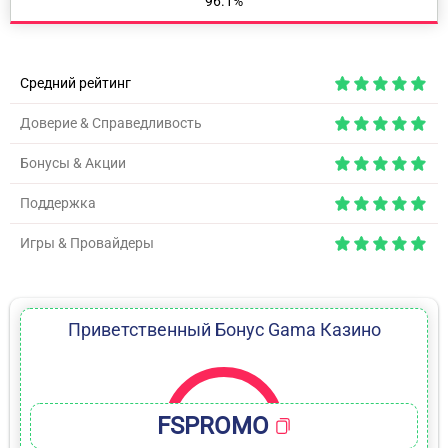
96.1%
Средний рейтинг
Доверие & Cправедливость
Бонусы & Акции
Поддержка
Игры & Провайдеры
Приветственный Бонус Gama Казино
FSPROMO