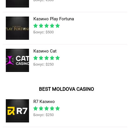
Казино Play Fortuna
Бонус: $500
Казино Cat
Бонус: $250
BEST MOLDOVA CASINO
R7 Казино
Бонус: $250