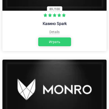
89
/100
Казино Spark
Details
Играть