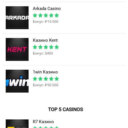
Arkada Casino
Бонус: ₽15 000
Казино Kent
Бонус: $400
1win Казино
Бонус: ₽50 000
TOP 5 CASINOS
R7 Казино