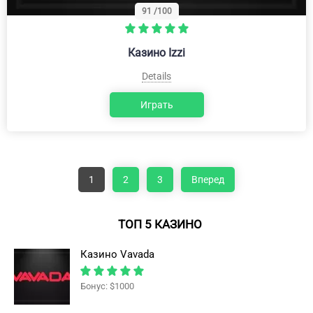
91
/100
Казино Izzi
Details
Играть
1
2
3
Вперед
ТОП 5 КАЗИНО
Казино Vavada
Бонус: $1000