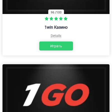
96
/100
1win Казино
Details
Играть