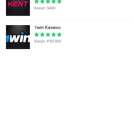
Бонус: $400
1win Казино
Бонус: ₽50 000