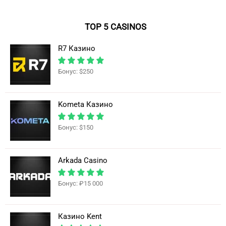
TOP 5 CASINOS
R7 Казино
Бонус: $250
Kometa Казино
Бонус: $150
Arkada Casino
Бонус: ₽15 000
Казино Kent