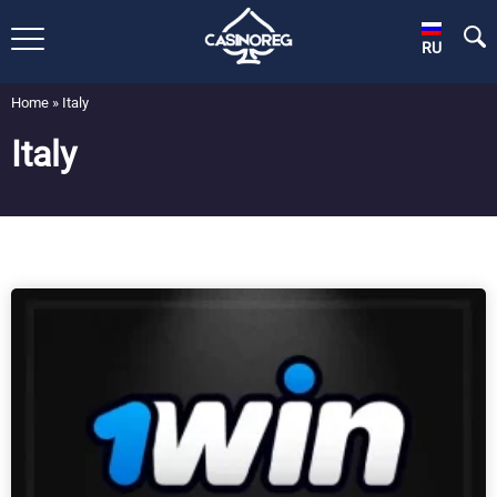
RU
Home
»
Italy
Italy