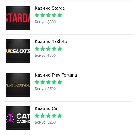
Казино Starda
Бонус: $300
Казино 1xSlots
Бонус: €300
Казино Play Fortuna
Бонус: $500
Казино Cat
Бонус: $250