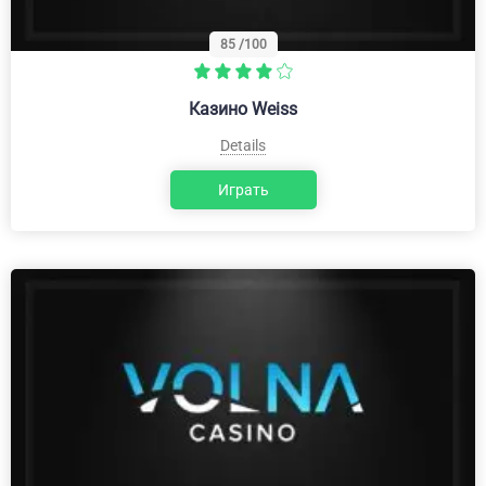
85
/100
Казино Weiss
Details
Играть