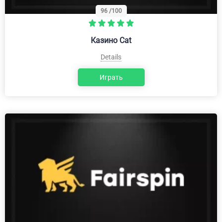
96
/100
Казино Cat
Details
Играть