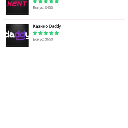
Бонус: $400
Казино Daddy
Бонус: $650