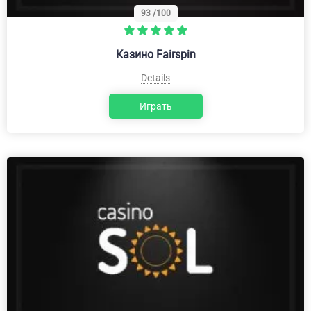
93
/100
Казино Fairspin
Details
Играть