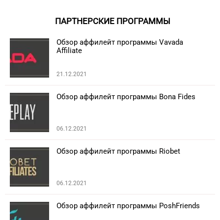
ПАРТНЕРСКИЕ ПРОГРАММЫ
Обзор аффилейт программы Vavada
Affiliate
21.12.2021
Обзор аффилейт программы Bona Fides
06.12.2021
Обзор аффилейт программы Riobet
06.12.2021
Обзор аффилейт программы PoshFriends