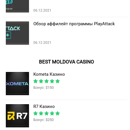
06.12.2021
Обзор аффилейт программы PlayAttack
06.12.2021
BEST MOLDOVA CASINO
Kometa Казино
Бонус: $150
R7 Казино
Бонус: $250