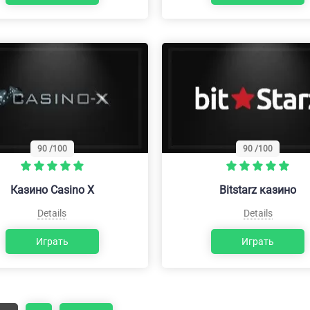
90
/100
90
/100
Казино Casino X
Bitstarz казино
Details
Details
Играть
Играть