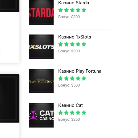
Казино Starda
Бонус: $300
Казино 1xSlots
Бонус: €300
Казино Play Fortuna
Бонус: $500
Казино Cat
Бонус: $250