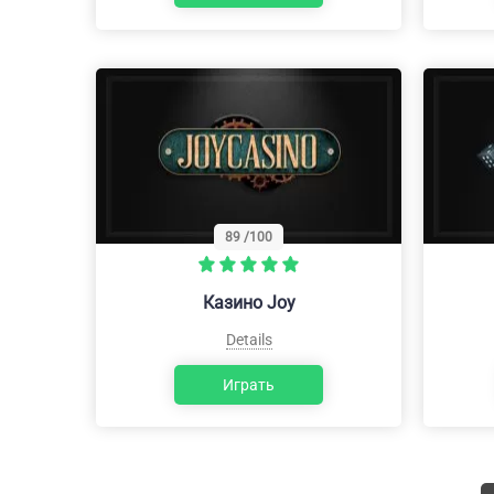
89
/100
Казино Joy
Details
Играть