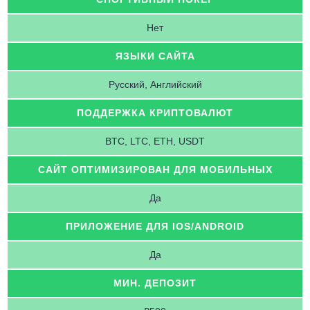
Нет
ЯЗЫКИ САЙТА
Русский, Английский
ПОДДЕРЖКА КРИПТОВАЛЮТ
BTC, LTC, ETH, USDT
САЙТ ОПТИМИЗИРОВАН ДЛЯ МОБИЛЬНЫХ
Да
ПРИЛОЖЕНИЕ ДЛЯ IOS/ANDROID
Да
МИН. ДЕПОЗИТ