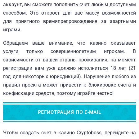
аккаунт, вы сможете пополнить счет любым доступным
способом. Это откроет для вас массу возможностей
для приятного времяпрепровождения за азартными
играми.
Обращаем ваше внимание, что казино оказывает
услуги только совершеннолетним игрокам. В
зависимости от вашей страны проживания, на момент
регистрации вам уже должно исполниться 18 лет (21
год для некоторых юрисдикций). Нарушение любого из
правил проекта может привести к блокировке счета и
конфискации средств, поэтому играйте честно!
РЕГИСТРАЦИЯ ПО E-MAIL
Чтобы создать счет в казино Cryptoboss, перейдите на