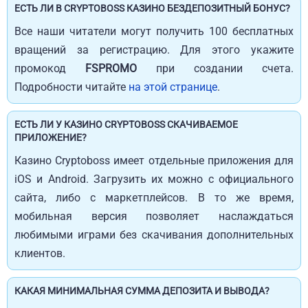
ЕСТЬ ЛИ В CRYPTOBOSS КАЗИНО БЕЗДЕПОЗИТНЫЙ БОНУС?
Все наши читатели могут получить 100 бесплатных
вращений за регистрацию. Для этого укажите
промокод
FSPROMO
при создании счета.
Подробности читайте
на этой странице
.
ЕСТЬ ЛИ У КАЗИНО CRYPTOBOSS СКАЧИВАЕМОЕ
ПРИЛОЖЕНИЕ?
Казино Cryptoboss имеет отдельные приложения для
iOS и Android. Загрузить их можно с официального
сайта, либо с маркетплейсов. В то же время,
мобильная версия позволяет наслаждаться
любимыми играми без скачивания дополнительных
клиентов.
КАКАЯ МИНИМАЛЬНАЯ СУММА ДЕПОЗИТА И ВЫВОДА?