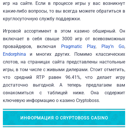
игр на сайте. Если в процессе игры у вас возникнут
какие-либо вопросы, то вы всегда можете обратиться в
круглосуточную службу поддержки.
Игровой ассортимент в этом казино обширный. Он
включает в себя свыше 3000 игр от всевозможных
провайдеров, включая
Pragmatic Play
,
Play’n Go
,
Endorphina
и многих других. Помимо классических
слотов, на страницах сайта представлены настольные
игры, в том числе с живыми дилерами. Стоит отметить,
что средний RTP равен 96.41%, что делает игру
достаточно выгодной. А теперь предлагаем вам
ознакомиться с таблицей ниже. Она содержит
ключевую информацию о казино Cryptoboss.
ИНФОРМАЦИЯ О CRYPTOBOSS CASINO