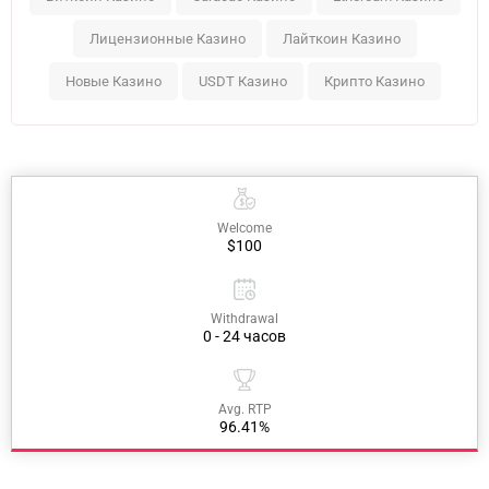
Лицензионные Казино
Лайткоин Казино
Новые Казино
USDT Казино
Крипто Казино
Welcome
$100
Withdrawal
0 - 24 часов
Avg. RTP
96.41%