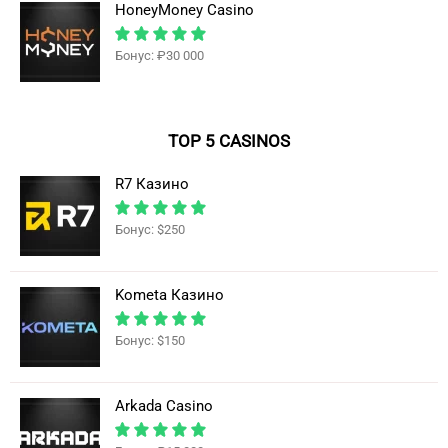
HoneyMoney Casino
Бонус: ₽30 000
TOP 5 CASINOS
R7 Казино
Бонус: $250
Kometa Казино
Бонус: $150
Arkada Casino