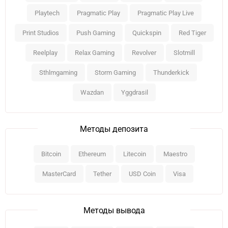
Playtech
Pragmatic Play
Pragmatic Play Live
Print Studios
Push Gaming
Quickspin
Red Tiger
Reelplay
Relax Gaming
Revolver
Slotmill
Sthlmgaming
Storm Gaming
Thunderkick
Wazdan
Yggdrasil
Методы депозита
Bitcoin
Ethereum
Litecoin
Maestro
MasterCard
Tether
USD Coin
Visa
Методы вывода