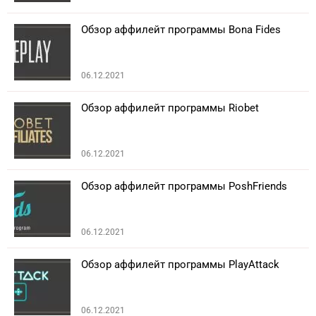
Обзор аффилейт программы Bona Fides
06.12.2021
Обзор аффилейт программы Riobet
06.12.2021
Обзор аффилейт программы PoshFriends
06.12.2021
Обзор аффилейт программы PlayAttack
06.12.2021