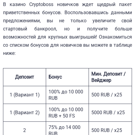
В казино Cryptoboss новичков ждет щедрый пакет
приветственных бонусов. Воспользовавшись данными
предложениями, вы не только увеличите свой
стартовый банкроол, но и получите больше
возможностей для крупных выигрышей! Ознакомиться
со списком бонусов для новичков вы можете в таблице
ниже:
Мин. Депозит /
Депозит
Бонус
Вейджер
100% до 10 000
1 (Вариант 1)
500 RUB / x25
RUB
100% до 10 000
1 (Вариант 2)
5000 RUB / x25
RUB + 50 FS
75% до 14 000
2
500 RUB / x25
RUB