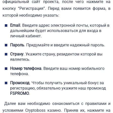
официальный сайт проекта, после чего нажмите на
кнопку “Регистрация”. Перед вами появится форма, в
которой необходимо указать:
Email
. Введите адрес электронной почты, который в
дальнейшем будет использоваться для входа в
личный кабинет.
Пароль
. Придумайте и введите надежный пароль.
Страну
. Укажите страну, резидентом которой вы
являетесь.
Номер телефона
. Введите ваш номер мобильного
телефона.
Промокод
. Чтобы получить уникальный бонус за
регистрацию, обязательно укажите наш промокод
FSPROMO
.
Далее вам необходимо ознакомиться с правилами и
условиями Cryptoboss казино. Приняв их, нажмите на