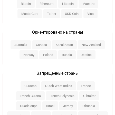
Bitcoin
Ethereum
Litecoin
Maestro
MasterCard
Tether
USD Coin
Visa
Ориентировано на страны
Australia
Canada
Kazakhstan
New Zealand
Norway
Poland
Russia
Ukraine
Запрещенные страны
Curacao
Dutch West Indies
France
French Guiana
French Polynesia
Gibraltar
Guadeloupe
Israel
Jersey
Lithuania