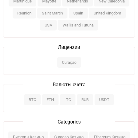
Martinique
Mayotte
Netherlands
New Caledonia
Reunion
Saint Martin
Spain
United Kingdom
USA
Wallis and Futuna
Лицензии
Curaçao
Валюты счета
BTC
ETH
LTC
RUB
USDT
Categories
Биткоин Казино
Curacao Казино
Ethereum Казино