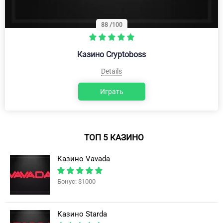
88
/100
Казино Cryptoboss
Details
Играть
ТОП 5 КАЗИНО
Казино Vavada
Бонус: $1000
Казино Starda