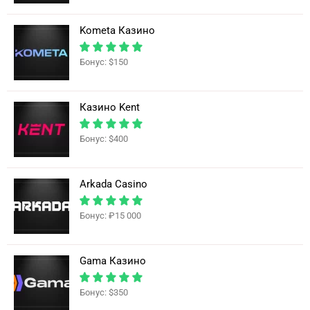
Kometa Казино
Бонус: $150
Казино Kent
Бонус: $400
Arkada Casino
Бонус: ₽15 000
Gama Казино
Бонус: $350