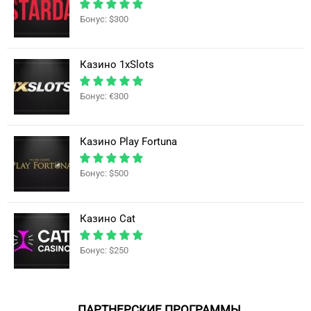
Бонус: $300
Казино 1xSlots
Бонус: €300
Казино Play Fortuna
Бонус: $500
Казино Cat
Бонус: $250
ПАРТНЕРСКИЕ ПРОГРАММЫ