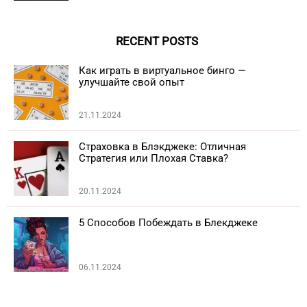
RECENT POSTS
Как играть в виртуальное бинго —
улучшайте свой опыт
21.11.2024
Страховка в Блэкджеке: Отличная
Стратегия или Плохая Ставка?
20.11.2024
5 Способов Побеждать в Блекджеке
06.11.2024