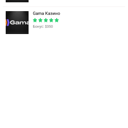
Gama Казино
Бонус: $350