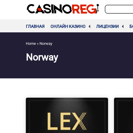
ГЛАВНАЯ
ОНЛАЙН КАЗИНО
ЛИЦЕНЗИИ
Б
Home
»
Norway
Norway