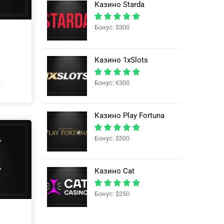
Казино Starda
Бонус: $300
Казино 1xSlots
Бонус: €300
Казино Play Fortuna
Бонус: $500
Казино Cat
Бонус: $250