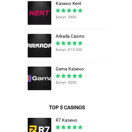
Казино Kent
Бонус: $400
Arkada Casino
Бонус: ₽15 000
Gama Казино
Бонус: $350
TOP 5 CASINOS
R7 Казино