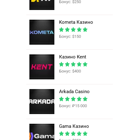
Бонус: $250
Kometa Казино
Бонус: $150
Казино Kent
Бонус: $400
Arkada Casino
Бонус: ₽15 000
Gama Казино