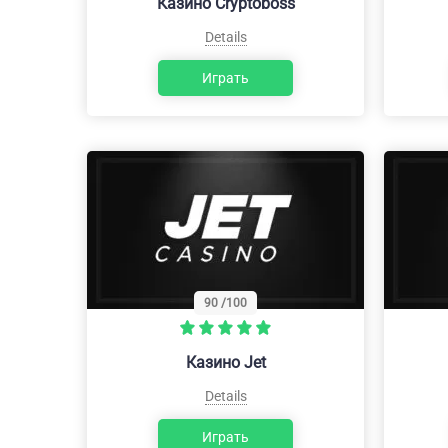
Казино Cryptoboss
Details
Играть
90
/100
Казино Jet
Details
Играть