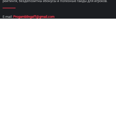
рейтинги, бездепозитны ебонусы и полезные гайды для игроков.
E-mail:
Progamblingaff@gmail.com
Топ Онлайн Казино
Казино по странам
R7 Казино
Казино для России
1xSlots Казино
Казино для Казахстана
PlayFortuna Казино
Казино Для Украины
Vavada Казино
Казино для Беларуси
Riobet Казино
Казино Для Армении
Бездепозитные бонусы
Sitemap
R7 100 FS
Casinoreg Sitemap
Booi 25FS