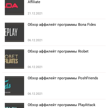
Affiliate
21.12.2021
Обзор аффилейт программы Bona Fides
06.12.2021
Обзор аффилейт программы Riobet
06.12.2021
Обзор аффилейт программы PoshFriends
06.12.2021
Обзор аффилейт программы PlayAttack