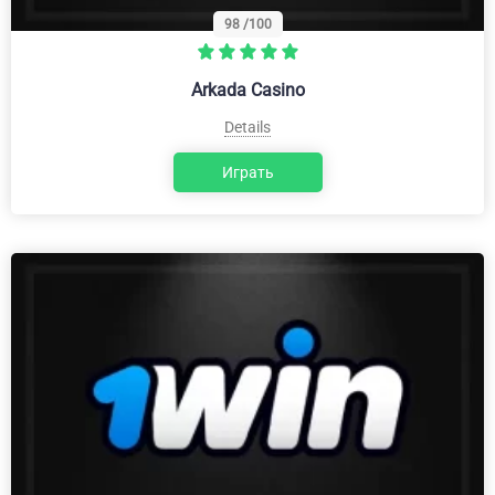
98
/100
Arkada Casino
Details
Играть