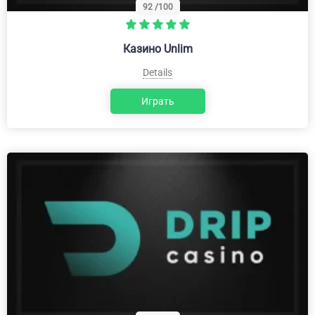
92
/100
Казино Unlim
Details
Играть