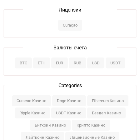
Лицензии
Curaçao
Валюты счета
BTC
ETH
EUR
RUB
USD
USDT
Categories
Curacao Казино
Doge Казино
Ethereum Казино
Ripple Казино
USDT Казино
Бездеп Казино
Биткоин Казино
Крипто Казино
Лайткоин Казино
Лицензионные Казино