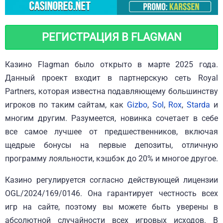
РЕГИСТРАЦИЯ В
FLAGMAN
Казино Flagman было открыто в марте 2025 года.
Данный проект входит в партнерскую сеть Royal
Partners, которая известна подавляющему большинству
игроков по таким сайтам, как
Gizbo
,
Sol
,
Rox
,
Starda
и
многим другим. Разумеется, новинка сочетает в себе
все самое лучшее от предшественников, включая
щедрые бонусы на первые депозиты, отличную
программу лояльности, кэшбэк до 20% и многое другое.
Казино регулируется согласно действующей лицензии
OGL/2024/169/0146. Она гарантирует честность всех
игр на сайте, поэтому вы можете быть уверены в
абсолютной случайности всех игровых исходов. В