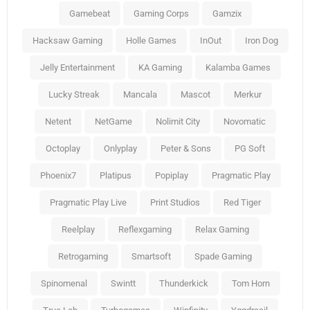
Gamebeat
Gaming Corps
Gamzix
Hacksaw Gaming
Holle Games
InOut
Iron Dog
Jelly Entertainment
KA Gaming
Kalamba Games
Lucky Streak
Mancala
Mascot
Merkur
Netent
NetGame
Nolimit City
Novomatic
Octoplay
Onlyplay
Peter & Sons
PG Soft
Phoenix7
Platipus
Popiplay
Pragmatic Play
Pragmatic Play Live
Print Studios
Red Tiger
Reelplay
Reflexgaming
Relax Gaming
Retrogaming
Smartsoft
Spade Gaming
Spinomenal
Swintt
Thunderkick
Tom Horn