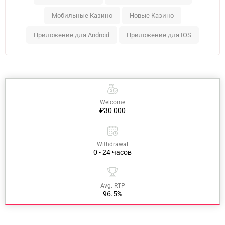
Мобильные Казино
Новые Казино
Приложение для Android
Приложение для IOS
Welcome
₽30 000
Withdrawal
0 - 24 часов
Avg. RTP
96.5%