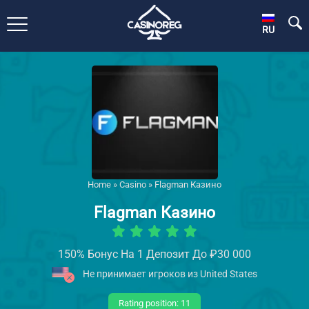
RU
Home
»
Casino
»
Flagman Казино
Flagman Казино
150% Бонус На 1 Депозит До ₽30 000
Не принимает игроков из United States
Rating position: 11