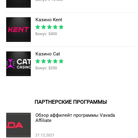
Казино Kent
Бонус: $400
Казино Cat
Бонус: $250
ПАРТНЕРСКИЕ ПРОГРАММЫ
Обзор аффилейт программы Vavada
Affiliate
21.12.2021