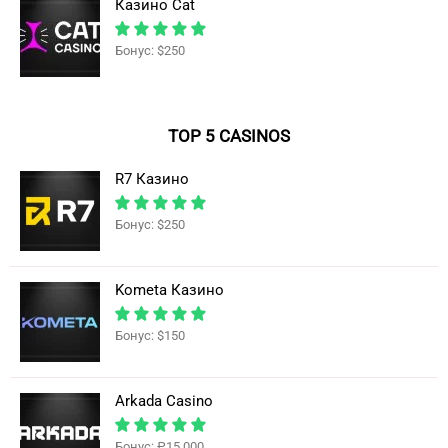
Казино Cat
Бонус: $250
TOP 5 CASINOS
R7 Казино
Бонус: $250
Kometa Казино
Бонус: $150
Arkada Casino
Бонус: ₽15 000