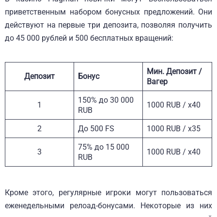
приветственным набором бонусных предложений. Они
действуют на первые три депозита, позволяя получить
до 45 000 рублей и 500 бесплатных вращений:
Мин. Депозит /
Депозит
Бонус
Вагер
150% до 30 000
1
1000 RUB / x40
RUB
2
До 500 FS
1000 RUB / x35
75% до 15 000
3
1000 RUB / x40
RUB
Кроме этого, регулярные игроки могут пользоваться
еженедельными релоад-бонусами. Некоторые из них