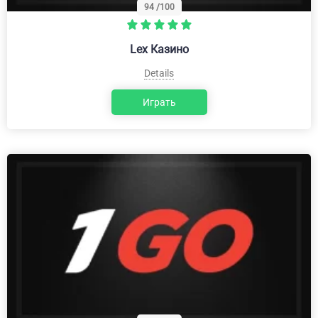
94
/100
Lex Казино
Details
Играть