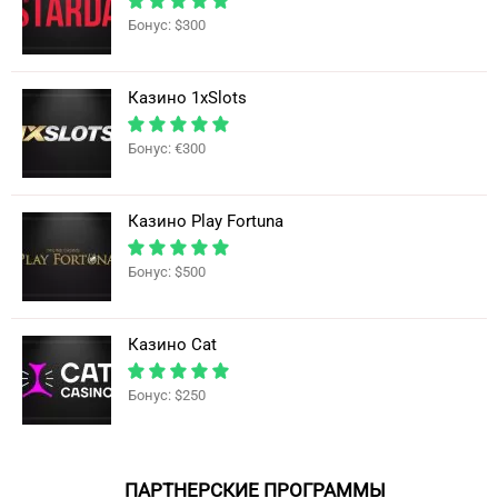
Бонус: $300
Казино 1xSlots
Бонус: €300
Казино Play Fortuna
Бонус: $500
Казино Cat
Бонус: $250
ПАРТНЕРСКИЕ ПРОГРАММЫ