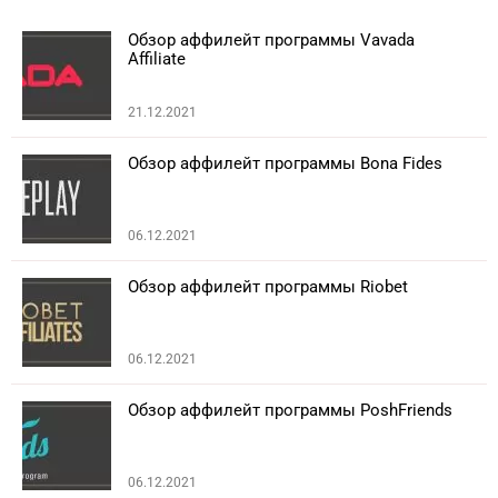
Обзор аффилейт программы Vavada
Affiliate
21.12.2021
Обзор аффилейт программы Bona Fides
06.12.2021
Обзор аффилейт программы Riobet
06.12.2021
Обзор аффилейт программы PoshFriends
06.12.2021