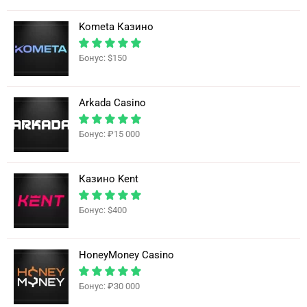
Kometa Казино
Бонус: $150
Arkada Casino
Бонус: ₽15 000
Казино Kent
Бонус: $400
HoneyMoney Casino
Бонус: ₽30 000