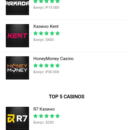
Бонус: ₽15 000
Казино Kent
Бонус: $400
HoneyMoney Casino
Бонус: ₽30 000
TOP 5 CASINOS
R7 Казино
Бонус: $250