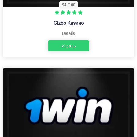
94
/100
Gizbo Казино
Details
Играть