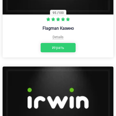
95
/100
Flagman Казино
Details
Играть