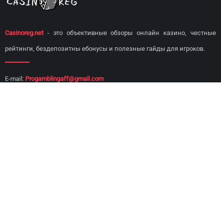
Casinoreg.net
- это объективные обзоры онлайн казино, честные
рейтинги, бездепозитны ебонусы и полезные гайды для игроков.
E-mail:
Progamblingaff@gmail.com
Топ Онлайн Казино
Казино по странам
R7 Казино
Казино для России
1xSlots Казино
Казино для Казахстана
PlayFortuna Казино
Казино Для Украины
Vavada Казино
Казино для Беларуси
Riobet Казино
Казино Для Армении