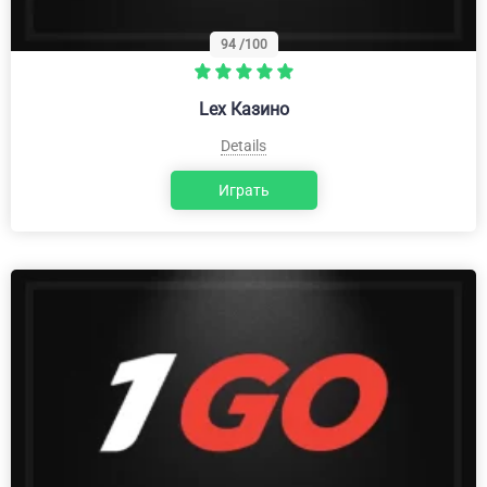
94
/100
Lex Казино
Details
Играть