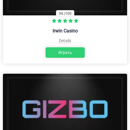
94
/100
Irwin Casino
Details
Играть