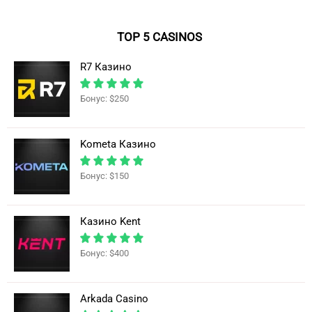
TOP 5 CASINOS
R7 Казино
Бонус: $250
Kometa Казино
Бонус: $150
Казино Kent
Бонус: $400
Arkada Casino