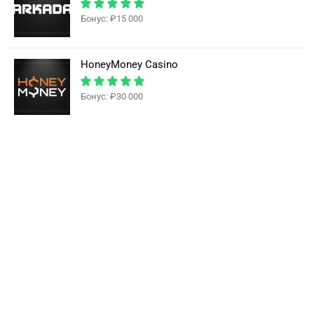
Бонус: ₽15 000
HoneyMoney Casino
Бонус: ₽30 000