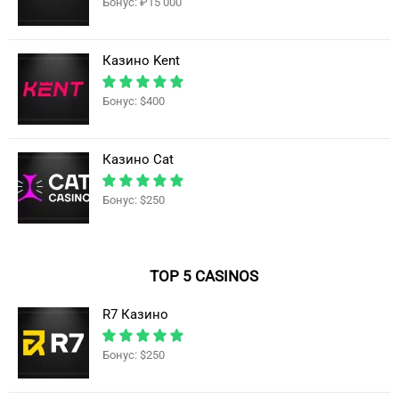
Бонус: ₽15 000
Казино Kent
Бонус: $400
Казино Cat
Бонус: $250
TOP 5 CASINOS
R7 Казино
Бонус: $250