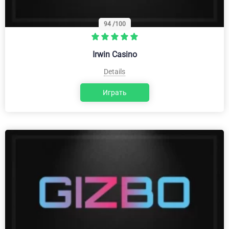
94
/100
Irwin Casino
Details
Играть