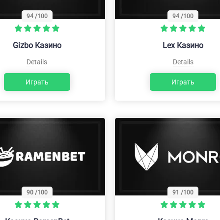
94
/100
94
/100
Gizbo Казино
Lex Казино
Details
Details
Играть
Играть
90
/100
91
/100