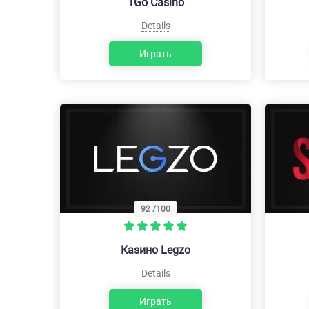
1Go Casino
Details
Играть
92
/100
Казино Legzo
Details
Играть