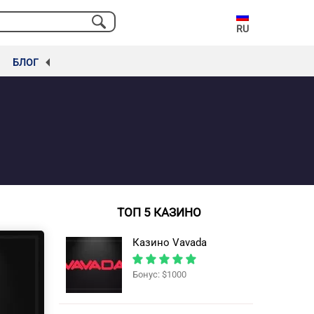
RU
БЛОГ
ТОП 5 КАЗИНО
Казино Vavada
Бонус: $1000