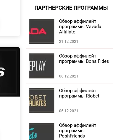
ПАРТНЕРСКИЕ ПРОГРАММЫ
Обзор аффилейт
программы Vavada
Affiliate
21.12.2021
Обзор аффилейт
программы Bona Fides
06.12.2021
Обзор аффилейт
программы Riobet
06.12.2021
Обзор аффилейт
программы
PoshFriends