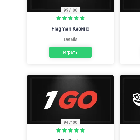
95
/100
Flagman Казино
Details
Играть
94
/100