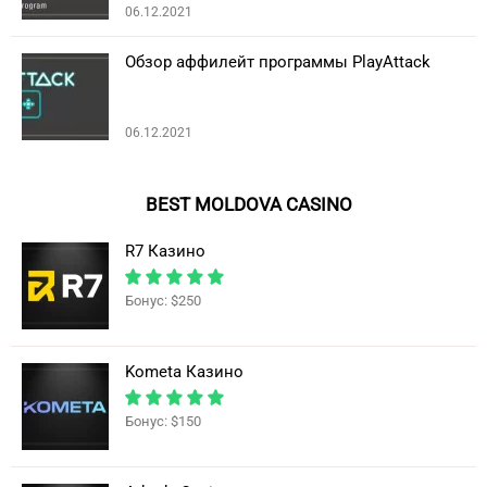
06.12.2021
Обзор аффилейт программы PlayAttack
06.12.2021
BEST MOLDOVA CASINO
R7 Казино
Бонус: $250
Kometa Казино
Бонус: $150