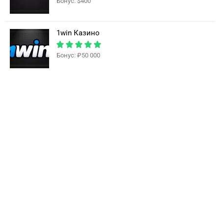
Бонус: $400
1win Казино
Бонус: ₽50 000