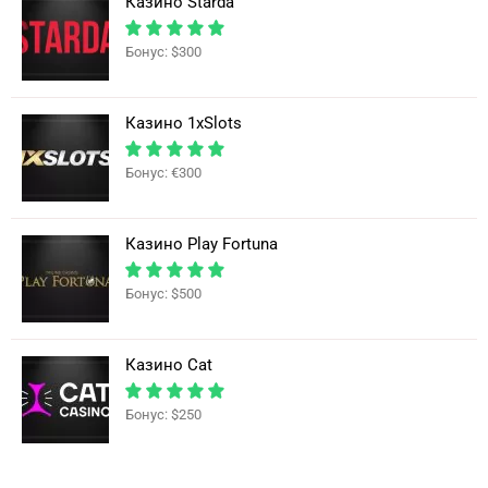
Казино Starda
Бонус: $300
Казино 1xSlots
Бонус: €300
Казино Play Fortuna
Бонус: $500
Казино Cat
Бонус: $250