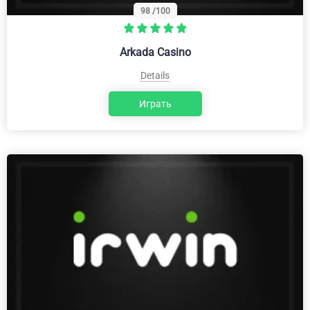
98
/100
Arkada Casino
Details
Играть