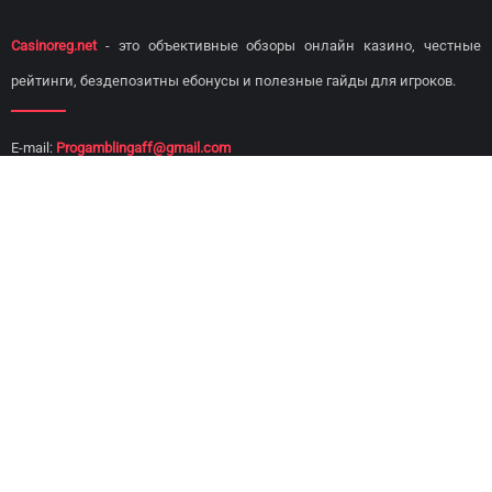
Casinoreg.net
- это объективные обзоры онлайн казино, честные
рейтинги, бездепозитны ебонусы и полезные гайды для игроков.
E-mail:
Progamblingaff@gmail.com
Топ Онлайн Казино
Казино по странам
R7 Казино
Казино для России
1xSlots Казино
Казино для Казахстана
PlayFortuna Казино
Казино Для Украины
Vavada Казино
Казино для Беларуси
Riobet Казино
Казино Для Армении
Бездепозитные бонусы
Sitemap