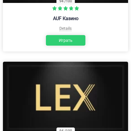
94
/100
AUF Казино
Details
Играть