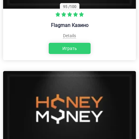
95
/100
Flagman Казино
Details
Играть