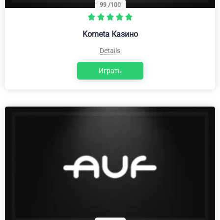
99
/100
Kometa Казино
Details
Играть