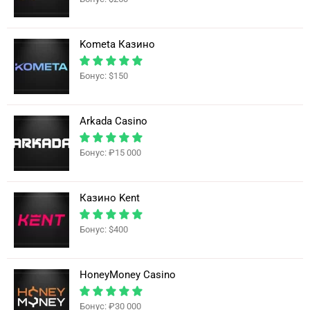
Kometa Казино
Бонус: $150
Arkada Casino
Бонус: ₽15 000
Казино Kent
Бонус: $400
HoneyMoney Casino
Бонус: ₽30 000