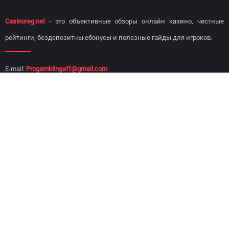
Casinoreg.net
- это объективные обзоры онлайн казино, честные
рейтинги, бездепозитны ебонусы и полезные гайды для игроков.
E-mail:
Progamblingaff@gmail.com
Топ Онлайн Казино
Казино по странам
R7 Казино
Казино для России
1xSlots Казино
Казино для Казахстана
PlayFortuna Казино
Казино Для Украины
Vavada Казино
Казино для Беларуси
Riobet Казино
Казино Для Армении
Бездепозитные бонусы
Sitemap