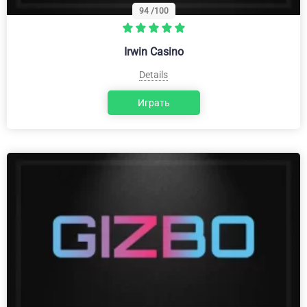
94
/100
Irwin Casino
Details
Играть