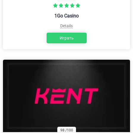
1Go Casino
Details
Играть
98
/100