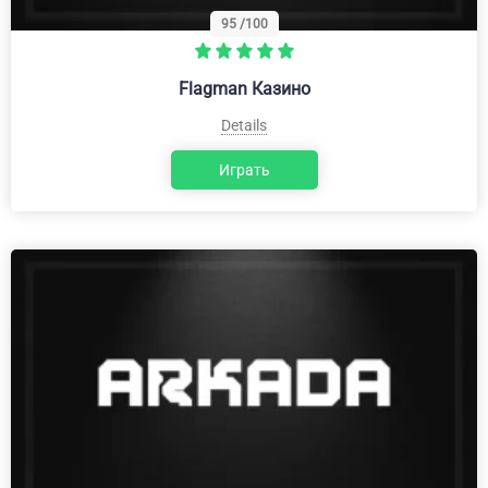
95
/100
Flagman Казино
Details
Играть