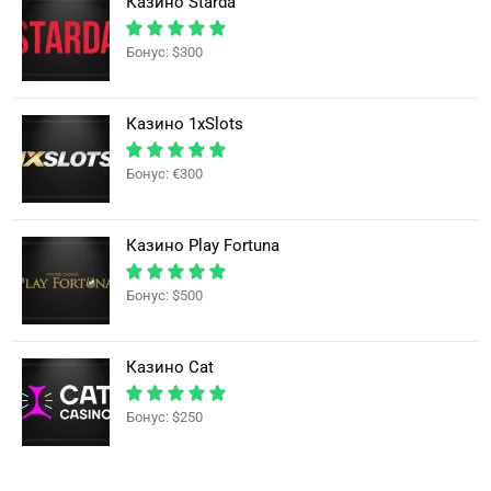
Казино Starda
Бонус: $300
Казино 1xSlots
Бонус: €300
Казино Play Fortuna
Бонус: $500
Казино Cat
Бонус: $250