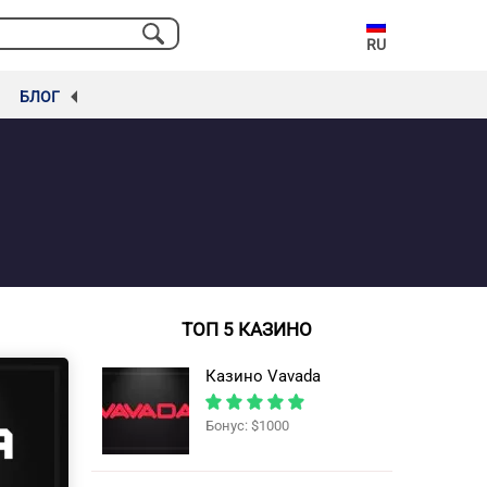
RU
БЛОГ
ТОП 5 КАЗИНО
Казино Vavada
Бонус: $1000