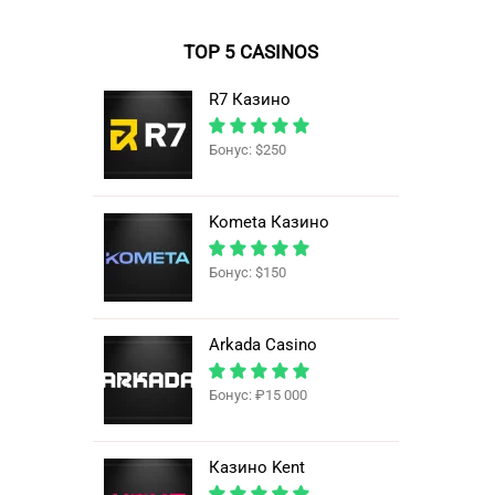
TOP 5 CASINOS
R7 Казино
Бонус: $250
Kometa Казино
Бонус: $150
Arkada Casino
Бонус: ₽15 000
Казино Kent