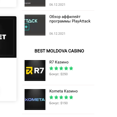
06.12.2021
Обзор аффилейт
программы PlayAttack
06.12.2021
BEST MOLDOVA CASINO
R7 Казино
Бонус: $250
Kometa Казино
Бонус: $150