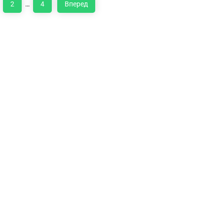
2
…
4
Вперед