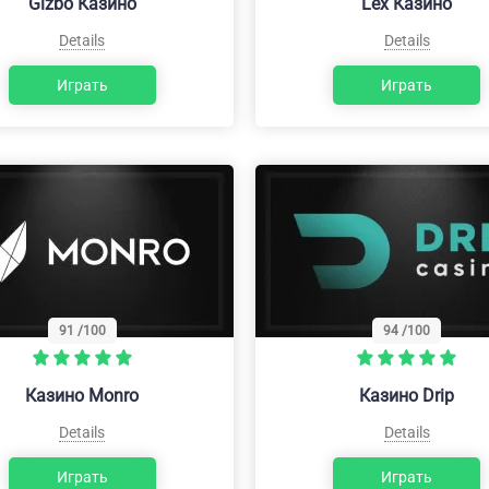
Gizbo Казино
Lex Казино
Details
Details
Играть
Играть
91
/100
94
/100
Казино Monro
Казино Drip
Details
Details
Играть
Играть