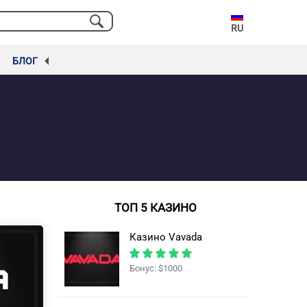
RU
БЛОГ
ТОП 5 КАЗИНО
Казино Vavada
Бонус: $1000