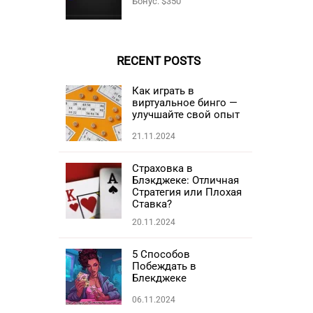
Бонус: $350
RECENT POSTS
Как играть в
виртуальное бинго —
улучшайте свой опыт
21.11.2024
Страховка в
Блэкджеке: Отличная
Стратегия или Плохая
Ставка?
20.11.2024
5 Способов
Побеждать в
Блекджеке
06.11.2024