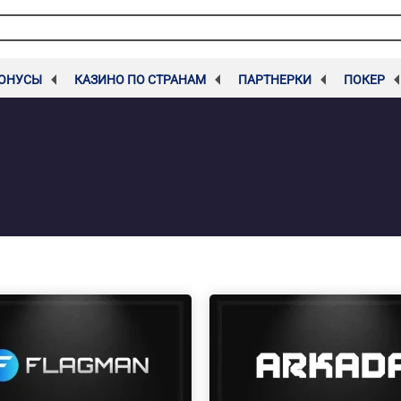
ОНУСЫ
КАЗИНО ПО СТРАНАМ
ПАРТНЕРКИ
ПОКЕР