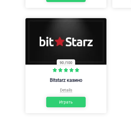
90
/100
Bitstarz казино
Details
Играть