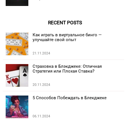
RECENT POSTS
Как играть в виртуальное бинго —
улучшайте свой опыт
21.11.2024
Страховка в Блэкджеке: Отличная
Стратегия или Плохая Ставка?
20.11.2024
5 Способов Побеждать в Блекджеке
06.11.2024