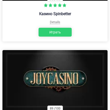
Казино Spinbetter
Details
Играть
89
/100