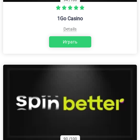
94
/100
1Go Casino
Details
Играть
90
/100