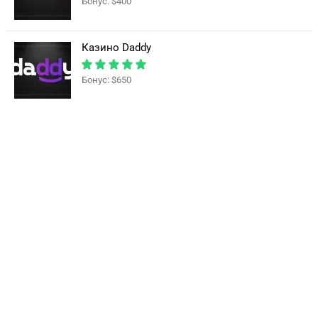
Бонус: $400
Казино Daddy
Бонус: $650