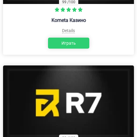
99
/100
Kometa Казино
Details
Играть