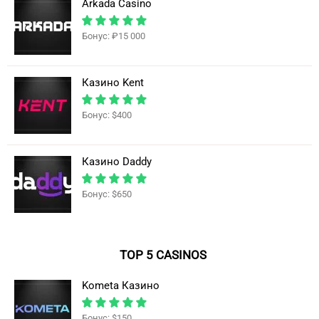
Arkada Casino
Бонус: ₽15 000
Казино Kent
Бонус: $400
Казино Daddy
Бонус: $650
TOP 5 CASINOS
Kometa Казино
Бонус: $150