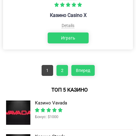
Казино Casino X
Details
Играть
1
2
Вперед
ТОП 5 КАЗИНО
Казино Vavada
Бонус: $1000