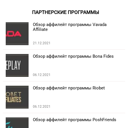
ПАРТНЕРСКИЕ ПРОГРАММЫ
Обзор аффилейт программы Vavada
Affiliate
21.12.2021
Обзор аффилейт программы Bona Fides
06.12.2021
Обзор аффилейт программы Riobet
06.12.2021
Обзор аффилейт программы PoshFriends