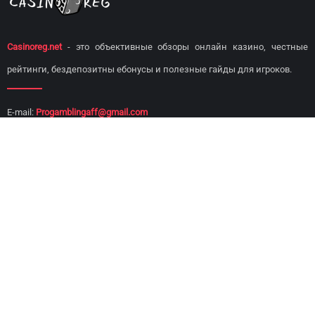
Casinoreg.net
- это объективные обзоры онлайн казино, честные
рейтинги, бездепозитны ебонусы и полезные гайды для игроков.
E-mail:
Progamblingaff@gmail.com
Топ Онлайн Казино
Казино по странам
R7 Казино
Казино для России
1xSlots Казино
Казино для Казахстана
PlayFortuna Казино
Казино Для Украины
Vavada Казино
Казино для Беларуси
Riobet Казино
Казино Для Армении