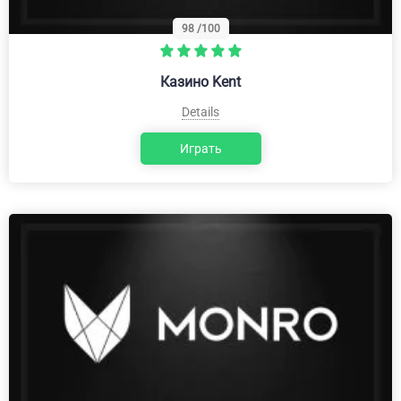
98
/100
Казино Kent
Details
Играть