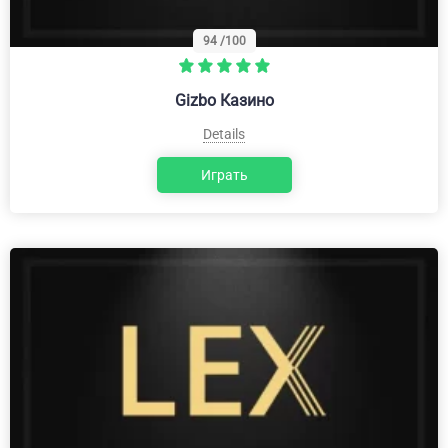
94
/100
Gizbo Казино
Details
Играть