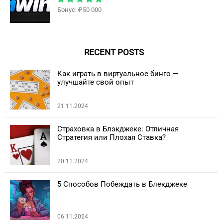
Бонус: ₽50 000
RECENT POSTS
Как играть в виртуальное бинго —
улучшайте свой опыт
21.11.2024
Страховка в Блэкджеке: Отличная
Стратегия или Плохая Ставка?
20.11.2024
5 Способов Побеждать в Блекджеке
06.11.2024