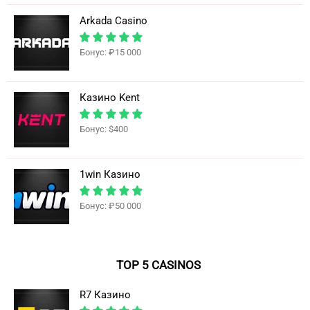
Arkada Casino
Бонус: ₽15 000
Казино Kent
Бонус: $400
1win Казино
Бонус: ₽50 000
TOP 5 CASINOS
R7 Казино