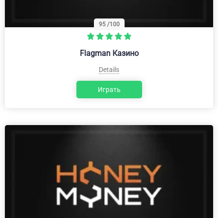
95
/100
Flagman Казино
Details
Играть