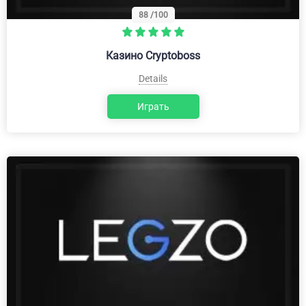
88
/100
Казино Cryptoboss
Details
Играть