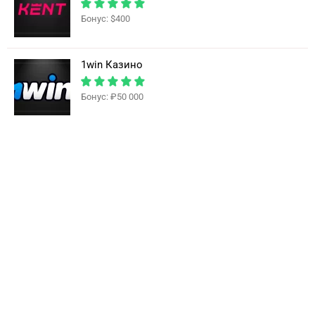
Бонус: $400
1win Казино
Бонус: ₽50 000