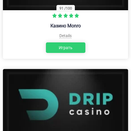
91
/100
Казино Monro
Details
Играть