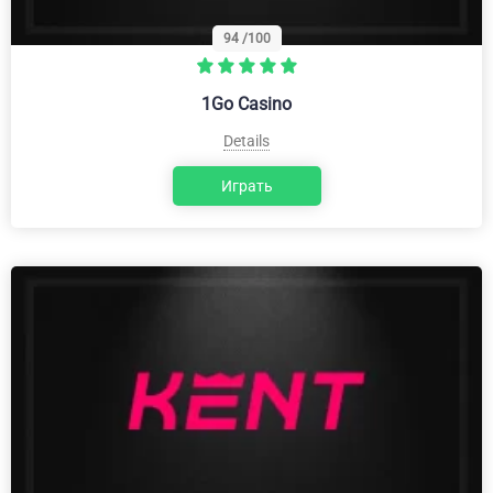
94
/100
1Go Casino
Details
Играть