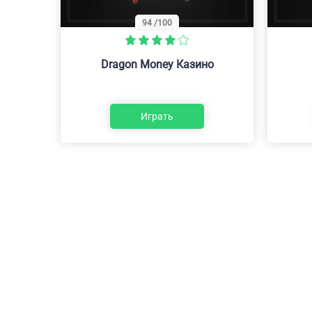
94
/100
Dragon Money Казино
Играть