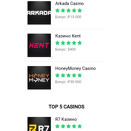
Arkada Casino
Бонус: ₽15 000
Казино Kent
Бонус: $400
HoneyMoney Casino
Бонус: ₽30 000
TOP 5 CASINOS
R7 Казино