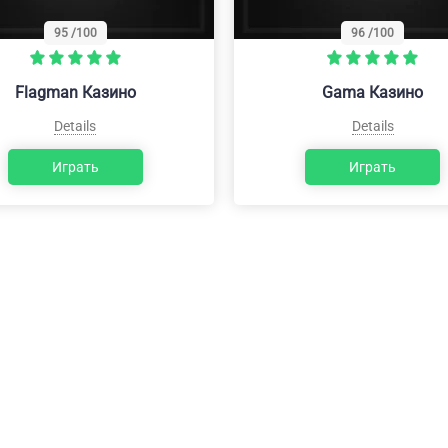
95
/100
96
/100
Flagman Казино
Gama Казино
Details
Details
Играть
Играть