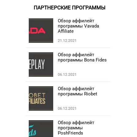
ПАРТНЕРСКИЕ ПРОГРАММЫ
Обзор аффилейт
программы Vavada
Affiliate
21.12.2021
Обзор аффилейт
программы Bona Fides
06.12.2021
Обзор аффилейт
программы Riobet
06.12.2021
Обзор аффилейт
программы
PoshFriends