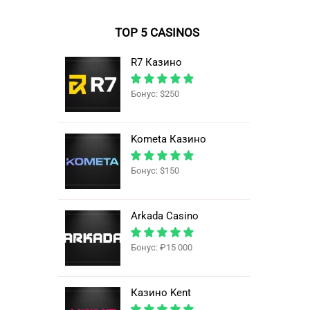
TOP 5 CASINOS
R7 Казино
Бонус: $250
Kometa Казино
Бонус: $150
Arkada Casino
Бонус: ₽15 000
Казино Kent