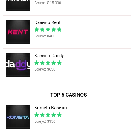
Бонус: ₽15 000
Казино Kent
Бонус: $400
Казино Daddy
Бонус: $650
TOP 5 CASINOS
Kometa Казино
Бонус: $150