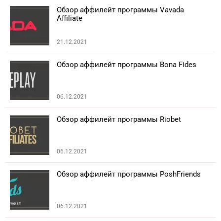
Обзор аффилейт программы Vavada
Affiliate
21.12.2021
Обзор аффилейт программы Bona Fides
06.12.2021
Обзор аффилейт программы Riobet
06.12.2021
Обзор аффилейт программы PoshFriends
06.12.2021