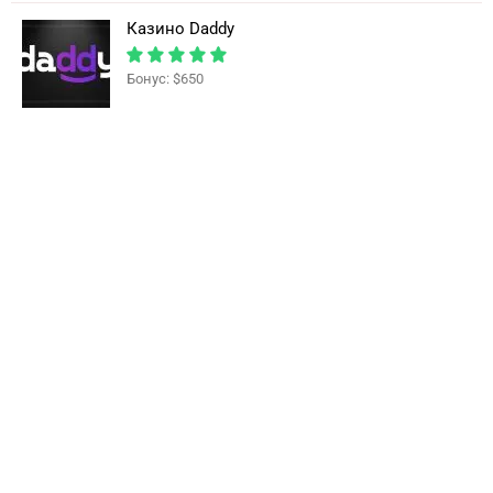
Казино Daddy
Бонус: $650