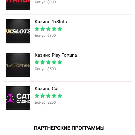
Бонус: $300
Казино 1xSlots
Бонус: €300
Казино Play Fortuna
Бонус: $500
Казино Cat
Бонус: $250
ПАРТНЕРСКИЕ ПРОГРАММЫ