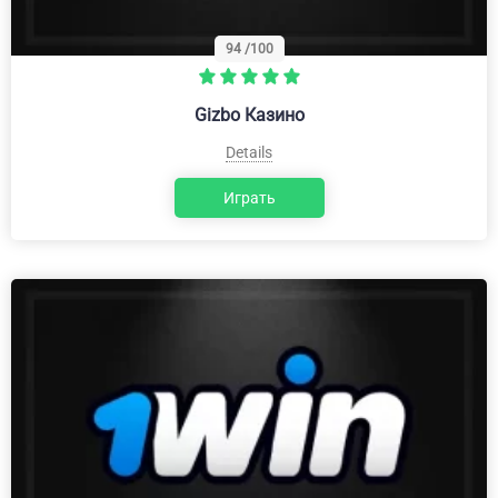
94
/100
Gizbo Казино
Details
Играть