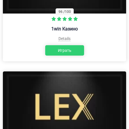
96
/100
1win Казино
Details
Играть