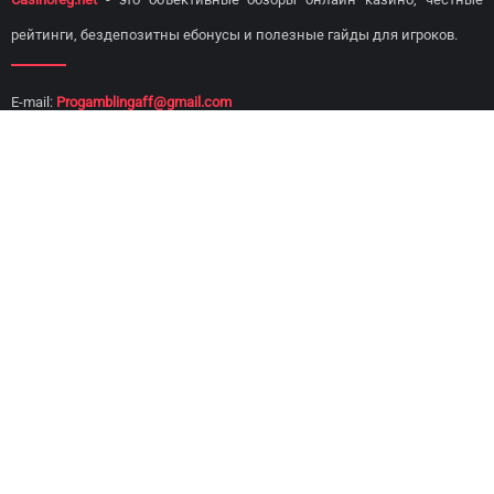
рейтинги, бездепозитны ебонусы и полезные гайды для игроков.
E-mail:
Progamblingaff@gmail.com
Топ Онлайн Казино
Казино по странам
R7 Казино
Казино для России
1xSlots Казино
Казино для Казахстана
PlayFortuna Казино
Казино Для Украины
Vavada Казино
Казино для Беларуси
Riobet Казино
Казино Для Армении
Бездепозитные бонусы
Sitemap
R7 100 FS
Casinoreg Sitemap