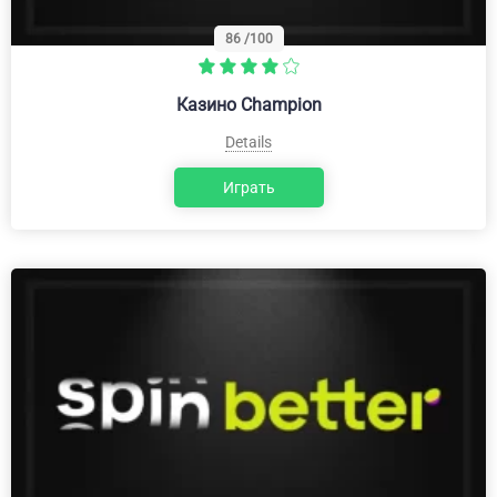
86
/100
Казино Champion
Details
Играть