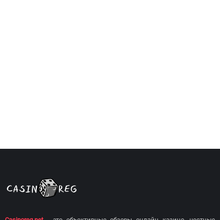
Casinoreg.net
- это объективные обзоры онлайн казино, честные