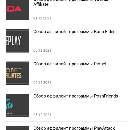
Affiliate
21.12.2021
Обзор аффилейт программы Bona Fides
06.12.2021
Обзор аффилейт программы Riobet
06.12.2021
Обзор аффилейт программы PoshFriends
06.12.2021
Обзор аффилейт программы PlayAttack