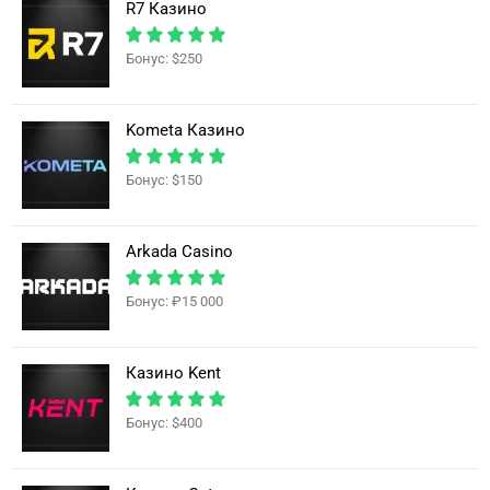
R7 Казино
Бонус: $250
Kometa Казино
Бонус: $150
Arkada Casino
Бонус: ₽15 000
Казино Kent
Бонус: $400