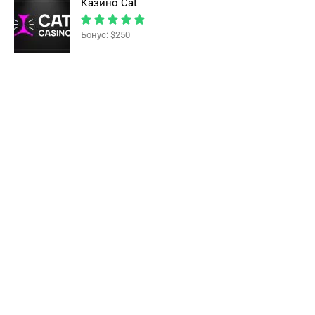
Казино Cat
Бонус: $250