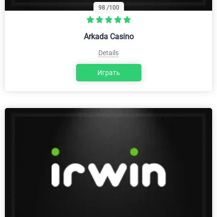
98
/100
Arkada Casino
Details
Играть