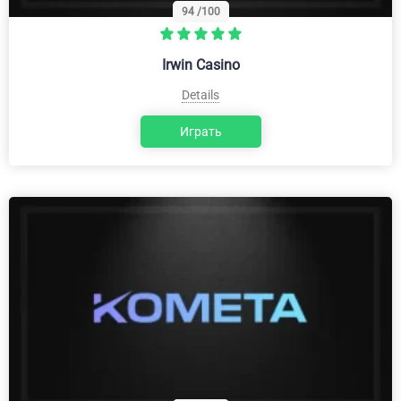
94
/100
Irwin Casino
Details
Играть