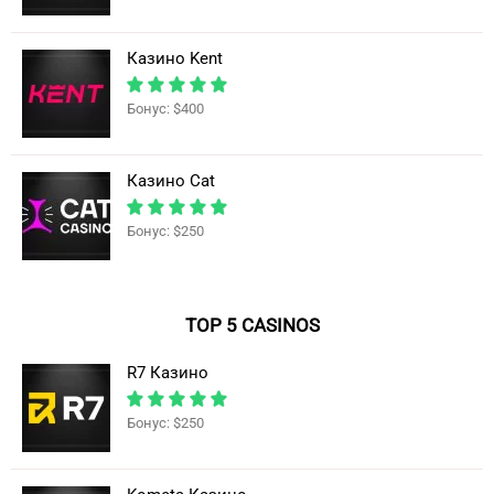
Казино Kent
Бонус: $400
Казино Cat
Бонус: $250
TOP 5 CASINOS
R7 Казино
Бонус: $250