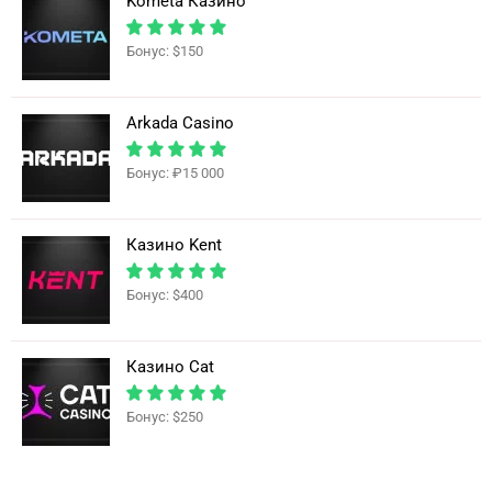
Kometa Казино
Бонус: $150
Arkada Casino
Бонус: ₽15 000
Казино Kent
Бонус: $400
Казино Cat
Бонус: $250