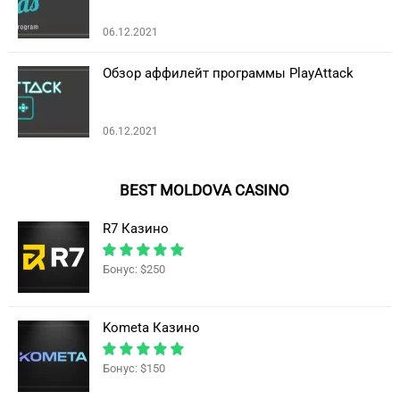
06.12.2021
Обзор аффилейт программы PlayAttack
06.12.2021
BEST MOLDOVA CASINO
R7 Казино
Бонус: $250
Kometa Казино
Бонус: $150