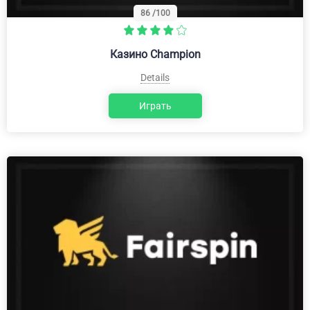
86
/100
Казино Champion
Details
Играть