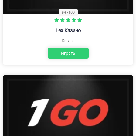
94
/100
Lex Казино
Details
Играть