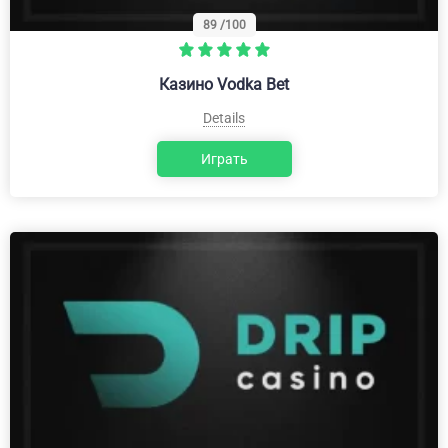
89
/100
Казино Vodka Bet
Details
Играть