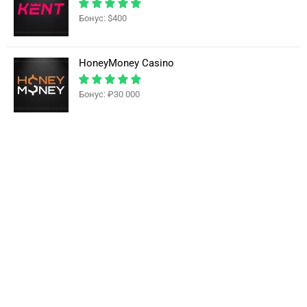
Бонус: $400
HoneyMoney Casino
Бонус: ₽30 000