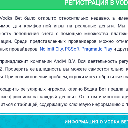
РЕГИСТРАЦИЯ В VOD
Vodka Bet было открыто относительно недавно, а имен
димое для комфортной игры на реальные деньги. Мы 
ость пополнения счета с помощью множества платежны
ации. Среди представленных провайдеров можно отме
ных провайдеров:
Nolimit City
,
PGSoft
,
Pragmatic Play
и друг
принадлежит компании Andivi B.V. Вся деятельность рег
Z. Проверить ее валидность вы можете самостоятельно, 
ы. При возникновении проблем, игроки могут обратиться з
оощрить регулярных игроков, казино Водка Бет предлаг
ные фриспины за каждый депозит. От этом и многом др
иться с таблицей, содержащую ключевую информацию о п
ИНФОРМАЦИЯ О VODKA BE