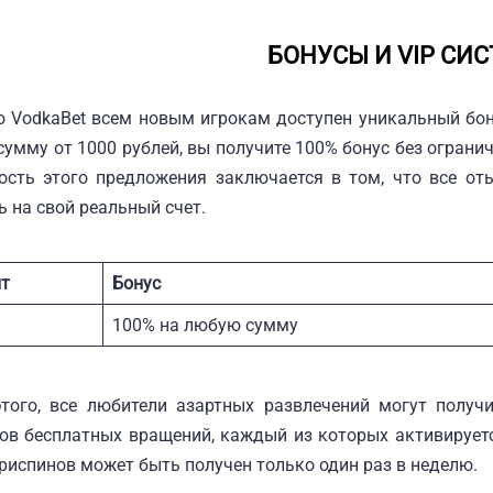
БОНУСЫ И VIP СИ
о VodkaBet всем новым игрокам доступен уникальный бон
 сумму от 1000 рублей, вы получите 100% бонус без огран
ость этого предложения заключается в том, что все о
ь на свой реальный счет.
т
Бонус
100% на любую сумму
того, все любители азартных развлечений могут получ
ов бесплатных вращений, каждый из которых активирует
риспинов может быть получен только один раз в неделю.