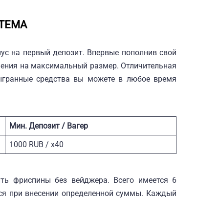
СТЕМА
ус на первый депозит. Впервые пополнив свой
ичения на максимальный размер. Отличительная
тыгранные средства вы можете в любое время
Мин. Депозит / Вагер
1000 RUB / x40
ить фриспины без вейджера. Всего имеется 6
ся при внесении определенной суммы. Каждый