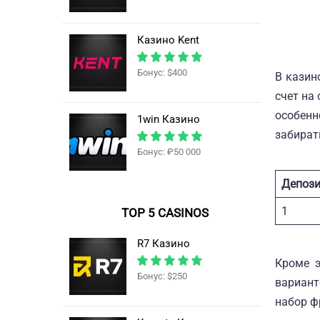
Казино Kent
Бонус: $400
В казин
счет на
особенн
1win Казино
забират
Бонус: ₽50 000
Депози
1
TOP 5 CASINOS
R7 Казино
Кроме э
Бонус: $250
вариант
набор ф