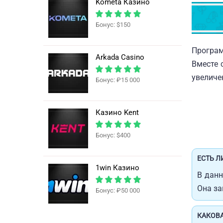
Kometa Казино
Бонус: $150
Програм
Arkada Casino
Вместе 
увеличе
Бонус: ₽15 000
Казино Kent
Бонус: $400
ЕСТЬ Л
1win Казино
В данн
Она за
Бонус: ₽50 000
КАКОВ