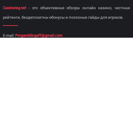
Casinoreg.net
- это объективные обзоры онлайн казино, честные
рейтинги, бездепозитны ебонусы и полезные гайды для игроков.
E-mail:
Progamblingaff@gmail.com
Топ Онлайн Казино
Казино по странам
R7 Казино
Казино для России
1xSlots Казино
Казино для Казахстана
PlayFortuna Казино
Казино Для Украины
Vavada Казино
Казино для Беларуси
Riobet Казино
Казино Для Армении
Бездепозитные бонусы
Sitemap