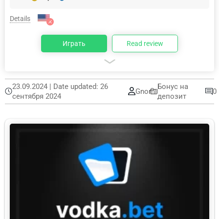
Details
Играть
Read review
23.09.2024 | Date updated: 26
Бонус на
Gnom
0
сентября 2024
депозит