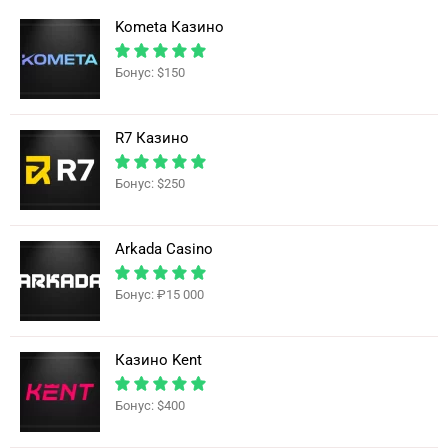
Kometa Казино
Бонус: $150
R7 Казино
Бонус: $250
Arkada Casino
Бонус: ₽15 000
Казино Kent
Бонус: $400