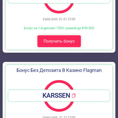
Valid Until: 01.01.2100
Бонус на 1-й депозит 150% суммой до ₽30 000
Получить бонус
Бонус Без Депозита В Казино Flagman
KARSSEN
Valid Until: 31.12.2100