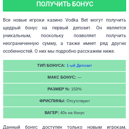
ПОЛУЧИТЬ БОНУС
Все новые игроки казино Vodka Bet могут получить
щедрый бонус на первый депозит. Он является
уникальным, поскольку позволяет получить
неограниченную сумму, а также имеет ряд других
особенностей. О них мы подробно расскажем ниже.
ТИП БОНУСА:
1-ый Депозит
МАКС БОНУС:
—
РАЗМЕР %:
150%
ФРИСПИНЫ:
Отсутствуют
ВАГЕР:
40x на бонус
Данный бонус доступен только новым игрокам,