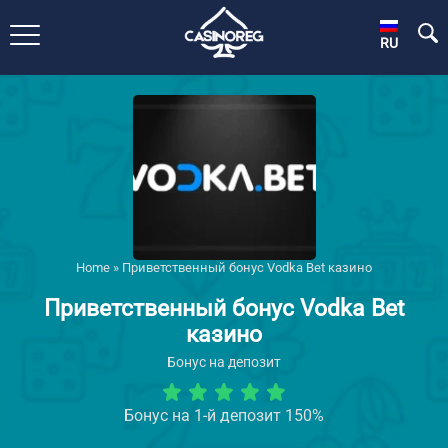
RU
Home
»
Приветственный бонус Vodka Bet казино
Приветственный бонус Vodka Bet
казино
Бонус на депозит
Бонус на 1-й депозит 150%