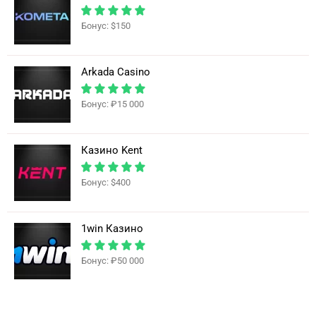
Бонус: $150
Arkada Casino
Бонус: ₽15 000
Казино Kent
Бонус: $400
1win Казино
Бонус: ₽50 000