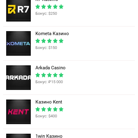
Бонус: $250
Kometa Казино
Бонус: $150
Arkada Casino
Бонус: ₽15 000
Казино Kent
Бонус: $400
1win Казино