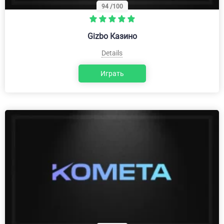
94
/100
Gizbo Казино
Details
Играть