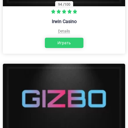
94
/100
Irwin Casino
Details
Играть