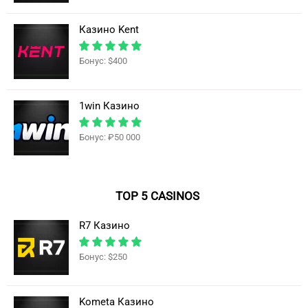
Казино Kent
Бонус: $400
1win Казино
Бонус: ₽50 000
TOP 5 CASINOS
R7 Казино
Бонус: $250
Kometa Казино