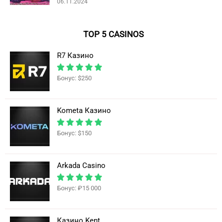
06.11.2024
TOP 5 CASINOS
R7 Казино
Бонус: $250
Kometa Казино
Бонус: $150
Arkada Casino
Бонус: ₽15 000
Казино Kent