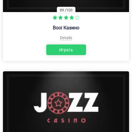
89
/100
Booi Казино
Details
Играть