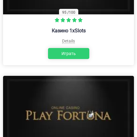
95
/100
Казино 1xSlots
Details
Играть