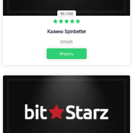
90
/100
Казино Spinbetter
Details
Играть