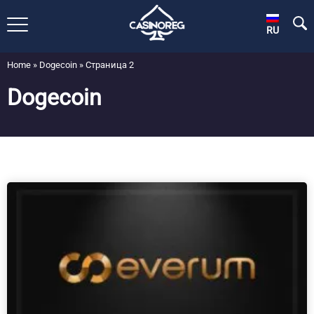
RU
Home
»
Dogecoin
»
Страница 2
Dogecoin