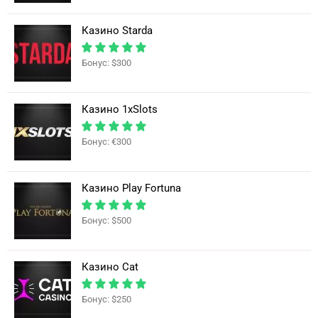
Казино Starda
Бонус: $300
Казино 1xSlots
Бонус: €300
Казино Play Fortuna
Бонус: $500
Казино Cat
Бонус: $250