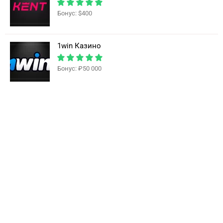
Бонус: $400
1win Казино
Бонус: ₽50 000