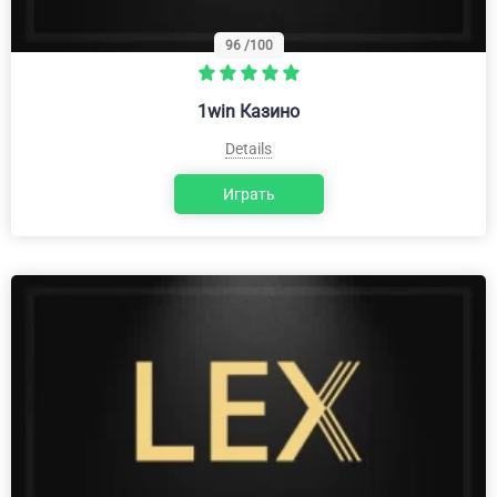
96
/100
1win Казино
Details
Играть