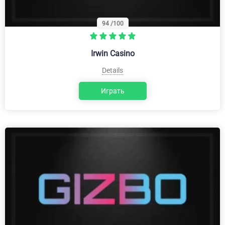
94
/100
Irwin Casino
Details
Играть