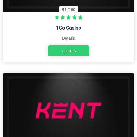
94
/100
1Go Casino
Details
Играть