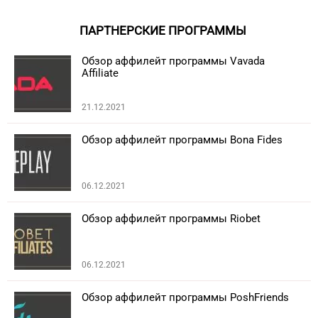
ПАРТНЕРСКИЕ ПРОГРАММЫ
Обзор аффилейт программы Vavada
Affiliate
21.12.2021
Обзор аффилейт программы Bona Fides
06.12.2021
Обзор аффилейт программы Riobet
06.12.2021
Обзор аффилейт программы PoshFriends