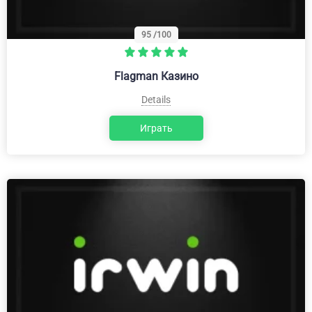
95
/100
Flagman Казино
Details
Играть