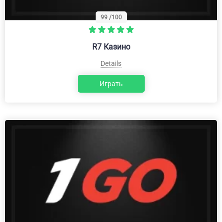
99
/100
R7 Казино
Details
Играть