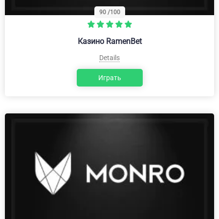
90
/100
Казино RamenBet
Details
Играть