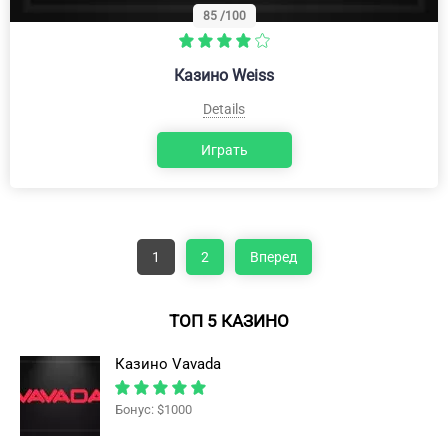
85
/100
Казино Weiss
Details
Играть
1
2
Вперед
ТОП 5 КАЗИНО
Казино Vavada
Бонус: $1000