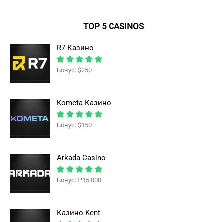
TOP 5 CASINOS
R7 Казино
Бонус: $250
Kometa Казино
Бонус: $150
Arkada Casino
Бонус: ₽15 000
Казино Kent