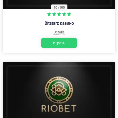
90
/100
Bitstarz казино
Details
Играть