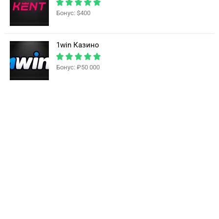
Бонус: $400
1win Казино
Бонус: ₽50 000