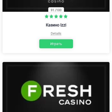
91
/100
Казино Izzi
Details
Играть