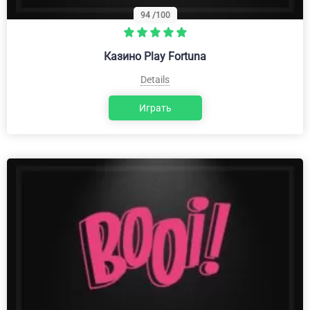
94
/100
Казино Play Fortuna
Details
Играть