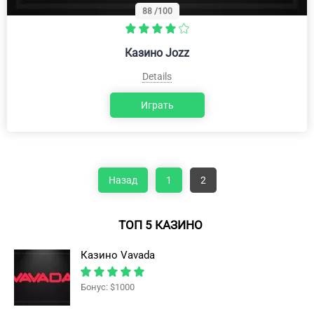
88
/100
Казино Jozz
Details
Играть
Назад
1
2
ТОП 5 КАЗИНО
Казино Vavada
Бонус: $1000