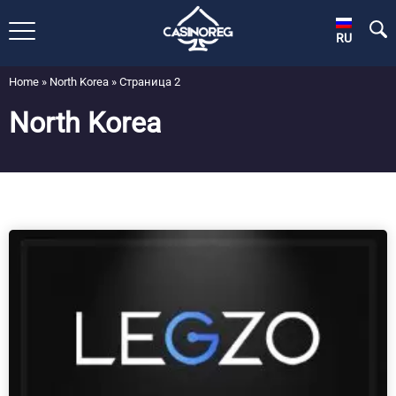
RU
Home
»
North Korea
»
Страница 2
North Korea