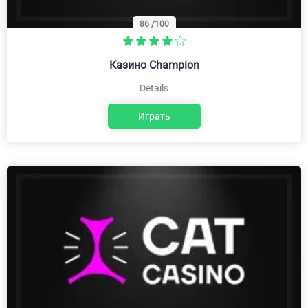
86
/100
Казино Champion
Details
Играть