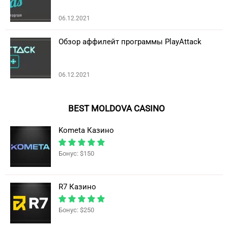
06.12.2021
Обзор аффилейт программы PlayAttack
06.12.2021
BEST MOLDOVA CASINO
Kometa Казино
Бонус: $150
R7 Казино
Бонус: $250