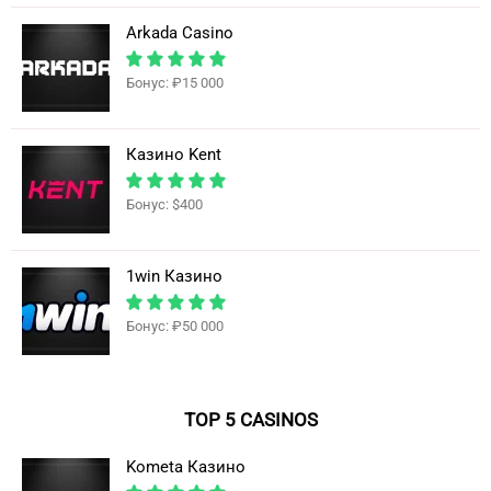
Arkada Casino
Бонус: ₽15 000
Казино Kent
Бонус: $400
1win Казино
Бонус: ₽50 000
TOP 5 CASINOS
Kometa Казино