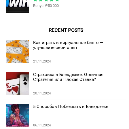
Бонус: ₽50 000
RECENT POSTS
Как играть в виртуальное бинго —
улучшайте свой опыт
21.11.2024
Страховка в Блэкджеке: Отличная
Стратегия или Плохая Ставка?
20.11.2024
5 Способов Побеждать в Блекджеке
06.11.2024