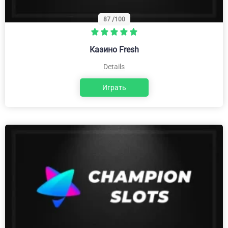
87
/100
Казино Fresh
Details
Играть