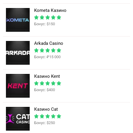
Kometa Казино
Бонус: $150
Arkada Casino
Бонус: ₽15 000
Казино Kent
Бонус: $400
Казино Cat
Бонус: $250