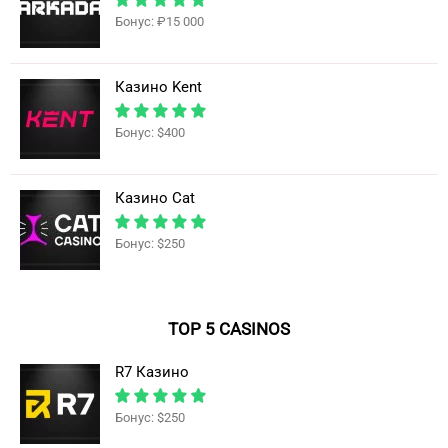
Бонус: ₽15 000
Казино Kent
Бонус: $400
Казино Cat
Бонус: $250
TOP 5 CASINOS
R7 Казино
Бонус: $250