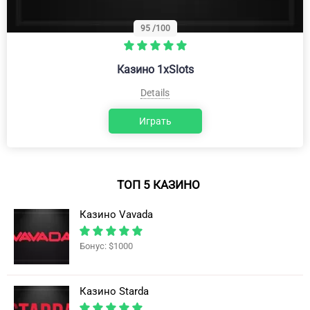
95
/100
Казино 1xSlots
Details
Играть
ТОП 5 КАЗИНО
Казино Vavada
Бонус: $1000
Казино Starda