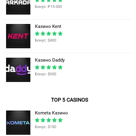
Бонус: ₽15 000
Казино Kent
Бонус: $400
Казино Daddy
Бонус: $650
TOP 5 CASINOS
Kometa Казино
Бонус: $150