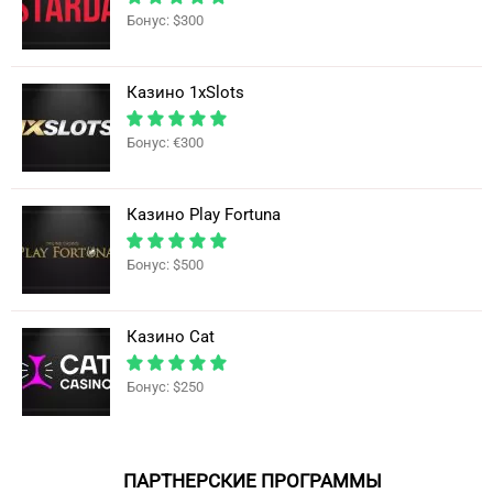
Бонус: $300
Казино 1xSlots
Бонус: €300
Казино Play Fortuna
Бонус: $500
Казино Cat
Бонус: $250
ПАРТНЕРСКИЕ ПРОГРАММЫ