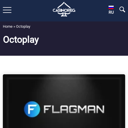
RU
Home
»
Octoplay
Octoplay