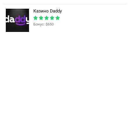
Казино Daddy
Бонус: $650