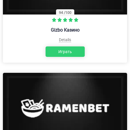
94
/100
Gizbo Казино
Details
Играть