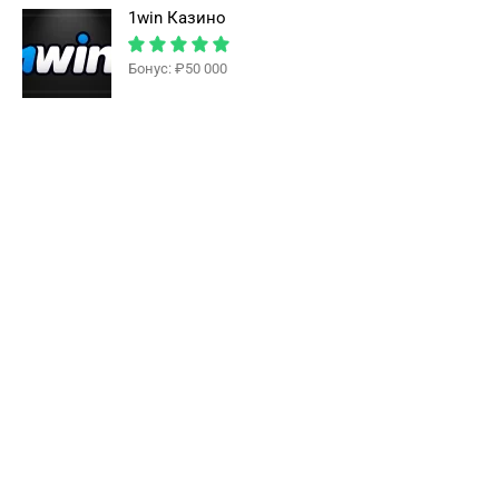
1win Казино
Бонус: ₽50 000