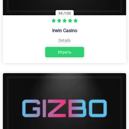
94
/100
Irwin Casino
Details
Играть