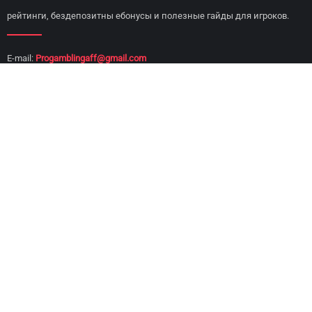
рейтинги, бездепозитны ебонусы и полезные гайды для игроков.
E-mail:
Progamblingaff@gmail.com
Топ Онлайн Казино
Казино по странам
R7 Казино
Казино для России
1xSlots Казино
Казино для Казахстана
PlayFortuna Казино
Казино Для Украины
Vavada Казино
Казино для Беларуси
Riobet Казино
Казино Для Армении
Бездепозитные бонусы
Sitemap
R7 100 FS
Casinoreg Sitemap