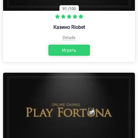
91
/100
Казино Riobet
Details
Играть