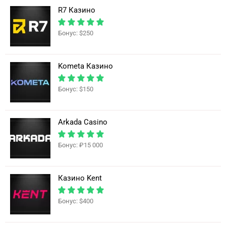
R7 Казино
Бонус: $250
Kometa Казино
Бонус: $150
Arkada Casino
Бонус: ₽15 000
Казино Kent
Бонус: $400