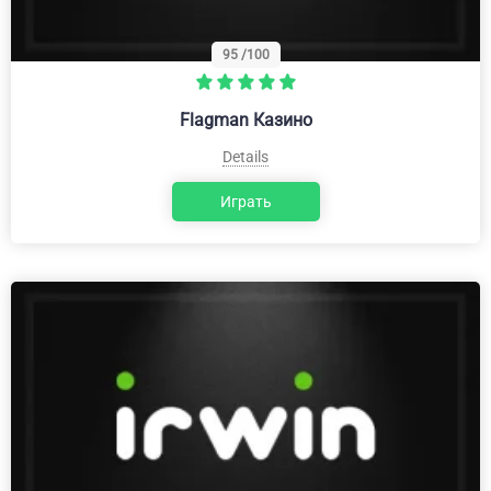
95
/100
Flagman Казино
Details
Играть