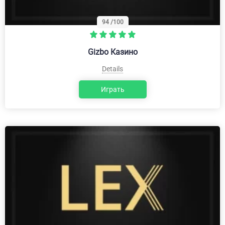
94
/100
Gizbo Казино
Details
Играть