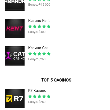
Бонус: ₽15 000
Казино Kent
Бонус: $400
Казино Cat
Бонус: $250
TOP 5 CASINOS
R7 Казино
Бонус: $250