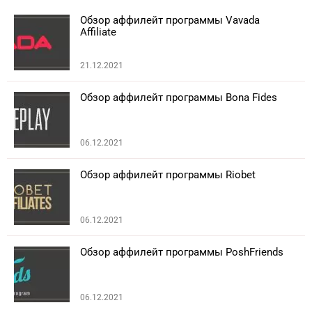
Обзор аффилейт программы Vavada
Affiliate
21.12.2021
Обзор аффилейт программы Bona Fides
06.12.2021
Обзор аффилейт программы Riobet
06.12.2021
Обзор аффилейт программы PoshFriends
06.12.2021