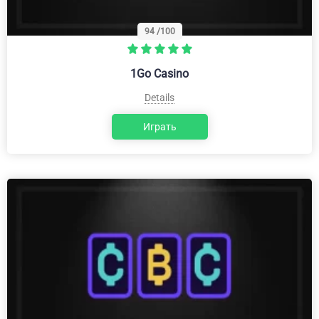
94
/100
1Go Casino
Details
Играть