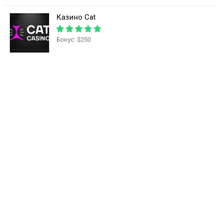
Казино Cat
Бонус: $250