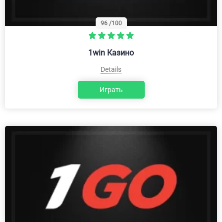
96
/100
1win Казино
Details
Играть