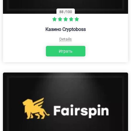
88
/100
Казино Cryptoboss
Details
Играть