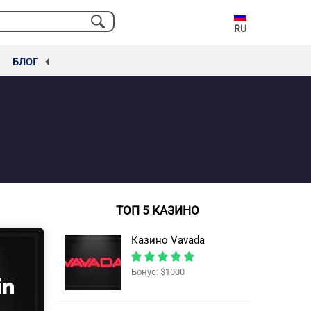
RU
БЛОГ
ТОП 5 КАЗИНО
Казино Vavada
Бонус: $1000