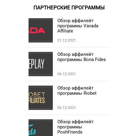
ПАРТНЕРСКИЕ ПРОГРАММЫ
Обзор аффилейт
программы Vavada
Affiliate
21.12.2021
Обзор аффилейт
программы Bona Fides
06.12.2021
Обзор аффилейт
программы Riobet
06.12.2021
Обзор аффилейт
программы
PoshFriends