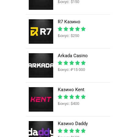
Бонус: $150
R7 Казино
Бонус: $250
Arkada Casino
Бонус: ₽15 000
Казино Kent
Бонус: $400
Казино Daddy