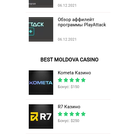
06.12.2021
Обзор аффилейт
программы PlayAttack
06.12.2021
BEST MOLDOVA CASINO
Kometa Казино
Бонус: $150
R7 Казино
Бонус: $250