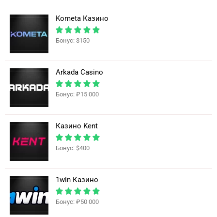
Kometa Казино
Бонус: $150
Arkada Casino
Бонус: ₽15 000
Казино Kent
Бонус: $400
1win Казино
Бонус: ₽50 000