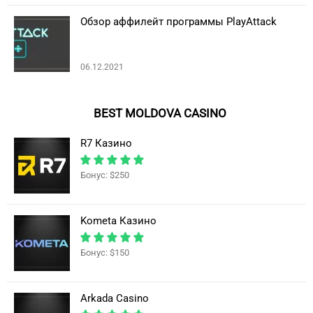
Обзор аффилейт программы PlayAttack
06.12.2021
BEST MOLDOVA CASINO
R7 Казино
Бонус: $250
Kometa Казино
Бонус: $150
Arkada Casino