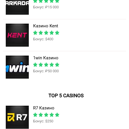
Бонус: ₽15 000
Казино Kent
Бонус: $400
1win Казино
Бонус: ₽50 000
TOP 5 CASINOS
R7 Казино
Бонус: $250