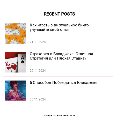
RECENT POSTS
Как играть в виртуальное бинго —
улучшайте свой опыт
21.11.2024
Страховка в Блэкджеке: Отличная
Стратегия или Плохая Ставка?
20.11.2024
5 Способов Побеждать в Блекджеке
06.11.2024