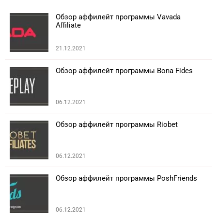
Обзор аффилейт программы Vavada
Affiliate
21.12.2021
Обзор аффилейт программы Bona Fides
06.12.2021
Обзор аффилейт программы Riobet
06.12.2021
Обзор аффилейт программы PoshFriends
06.12.2021